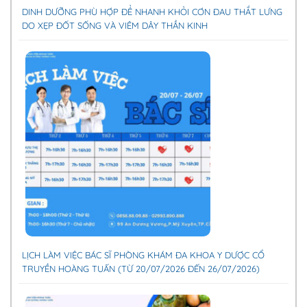
DINH DƯỠNG PHÙ HỢP ĐỂ NHANH KHỎI CƠN ĐAU THẮT LƯNG
DO XẸP ĐỐT SỐNG VÀ VIÊM DÂY THẦN KINH
LỊCH LÀM VIỆC BÁC SĨ PHÒNG KHÁM ĐA KHOA Y DƯỢC CỔ
TRUYỀN HOÀNG TUẤN (TỪ 20/07/2026 ĐẾN 26/07/2026)