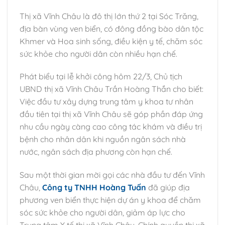
Thị xã Vĩnh Châu là đô thị lớn thứ 2 tại Sóc Trăng,
địa bàn vùng ven biển, có đông đồng bào dân tộc
Khmer và Hoa sinh sống, điều kiện y tế, chăm sóc
sức khỏe cho người dân còn nhiều hạn chế.
Phát biểu tại lễ khởi công hôm 22/3, Chủ tịch
UBND thị xã Vĩnh Châu Trần Hoàng Thắn cho biết:
Việc đầu tư xây dựng trung tâm y khoa tư nhân
đầu tiên tại thị xã Vĩnh Châu sẽ góp phần đáp ứng
nhu cầu ngày càng cao công tác khám và điều trị
bệnh cho nhân dân khi nguồn ngân sách nhà
nước, ngân sách địa phương còn hạn chế.
Sau một thời gian mời gọi các nhà đầu tư đến Vĩnh
Châu,
Công ty TNHH Hoàng Tuấn
đã giúp địa
phương ven biển thực hiện dự án y khoa để chăm
sóc sức khỏe cho người dân, giảm áp lực cho