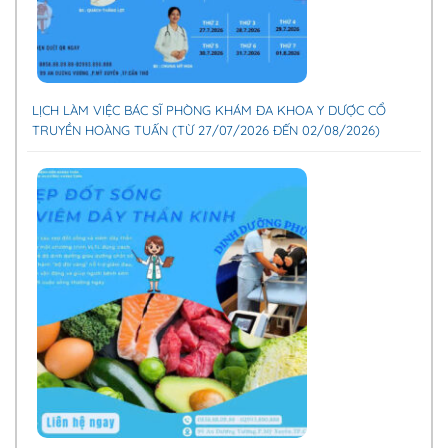
LỊCH LÀM VIỆC BÁC SĨ PHÒNG KHÁM ĐA KHOA Y DƯỢC CỔ
TRUYỀN HOÀNG TUẤN (TỪ 27/07/2026 ĐẾN 02/08/2026)