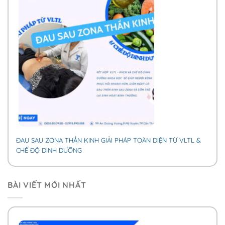
ĐAU SAU ZONA THẦN KINH GIẢI PHÁP TOÀN DIỆN TỪ VLTL &
CHẾ ĐỘ DINH DƯỠNG
BÀI VIẾT MỚI NHẤT