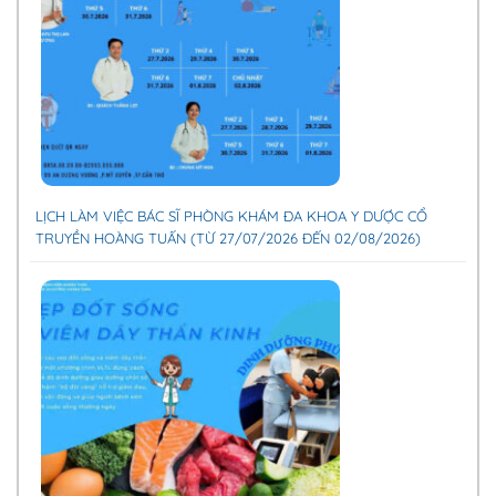
LỊCH LÀM VIỆC BÁC SĨ PHÒNG KHÁM ĐA KHOA Y DƯỢC CỔ
TRUYỀN HOÀNG TUẤN (TỪ 27/07/2026 ĐẾN 02/08/2026)