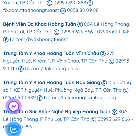
Xuyên, TP. Cần Thơ
02993 890 888
fb.com/ttadhoangtuanst
0858 88 09 88
Bệnh Viện Đa Khoa Hoàng Tuấn
80A Lê Hồng Phong,
P. Phú Lợi, TP. Cần Thơ
02993 629 666
-
02993 629 988
fb.com/bvdkhoangtuanst
Trung Tâm Y Khoa Hoàng Tuấn Vĩnh Châu
275
Nguyễn Huệ, Khóm 1, P. Vĩnh Châu, TP. Cần Thơ
02993
911 115
fb.com/ttykhoangtuanvc
Trung Tâm Y Khoa Hoàng Tuấn Hậu Giang
155 đường
số 1, KĐT Nguyễn Huệ, Phường Ngã Bảy, TP. Cần Thơ
02933 900 989
fb.com/ttykhoangtuanhaugiang
Trung Tâm Sức Khỏe Nghề Nghiệp Hoàng Tuấn
80A
Lê Hồng Phong, P. Phú Lợi, TP. Cần Thơ
02993 629 666
-
0918 660 999