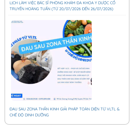
LỊCH LÀM VIỆC BÁC SĨ PHÒNG KHÁM ĐA KHOA Y DƯỢC CỔ
TRUYỀN HOÀNG TUẤN (TỪ 20/07/2026 ĐẾN 26/07/2026)
ĐAU SAU ZONA THẦN KINH GIẢI PHÁP TOÀN DIỆN TỪ VLTL &
CHẾ ĐỘ DINH DƯỠNG