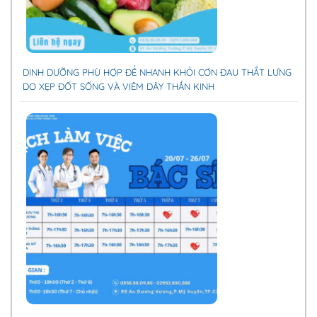
DINH DƯỠNG PHÙ HỢP ĐỂ NHANH KHỎI CƠN ĐAU THẮT LƯNG
DO XẸP ĐỐT SỐNG VÀ VIÊM DÂY THẦN KINH