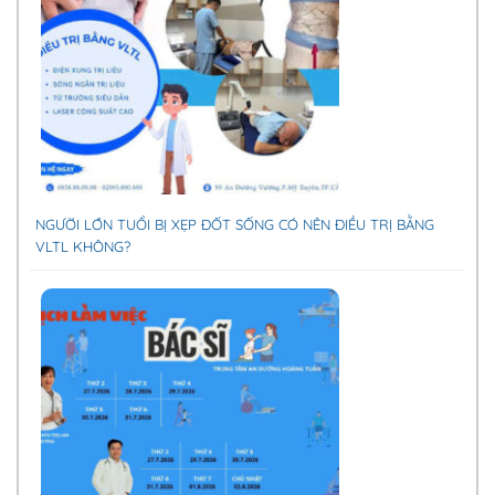
NGƯỜI LỚN TUỔI BỊ XẸP ĐỐT SỐNG CÓ NÊN ĐIỀU TRỊ BẰNG
VLTL KHÔNG?