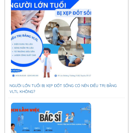
NGƯỜI LỚN TUỔI BỊ XẸP ĐỐT SỐNG CÓ NÊN ĐIỀU TRỊ BẰNG
VLTL KHÔNG?