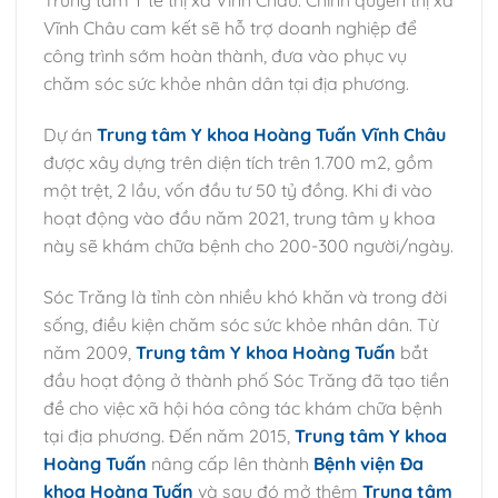
Trung tâm Y tế thị xã Vĩnh Châu. Chính quyền thị xã
Vĩnh Châu cam kết sẽ hỗ trợ doanh nghiệp để
công trình sớm hoàn thành, đưa vào phục vụ
chăm sóc sức khỏe nhân dân tại địa phương.
Dự án
Trung tâm Y khoa Hoàng Tuấn Vĩnh Châu
được xây dựng trên diện tích trên 1.700 m2, gồm
một trệt, 2 lầu, vốn đầu tư 50 tỷ đồng. Khi đi vào
hoạt động vào đầu năm 2021, trung tâm y khoa
này sẽ khám chữa bệnh cho 200-300 người/ngày.
Sóc Trăng là tỉnh còn nhiều khó khăn và trong đời
sống, điều kiện chăm sóc sức khỏe nhân dân. Từ
năm 2009,
Trung tâm Y khoa Hoàng Tuấn
bắt
đầu hoạt động ở thành phố Sóc Trăng đã tạo tiền
đề cho việc xã hội hóa công tác khám chữa bệnh
tại địa phương. Đến năm 2015,
Trung tâm Y khoa
Hoàng Tuấn
nâng cấp lên thành
Bệnh viện Đa
khoa Hoàng Tuấn
và sau đó mở thêm
Trung tâm