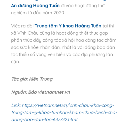
An dưỡng Hoàng Tuấn
đi vào hoạt động thử
nghiệm từ đầu năm 2020.
Việc ra đời
Trung tâm Y khoa Hoàng Tuấn
tại thị
xã Vĩnh Châu cũng là hoạt động thiết thực góp
phần thúc đẩy công tác xã hội hóa công tác chăm
sóc sức khỏe nhân dân, nhất là với đồng bào dân
tộc thiểu số vùng ven biển và các địa phương lân
cận…
Tác giả: Kiên Trung
Nguồn: Báo vietnamnet.vn
Link: https://vietnamnet.vn/vinh-chau-khoi-cong-
trung-tam-y-khoa-tu-nhan-kham-chua-benh-cho-
dong-bao-dan-toc-637732.html