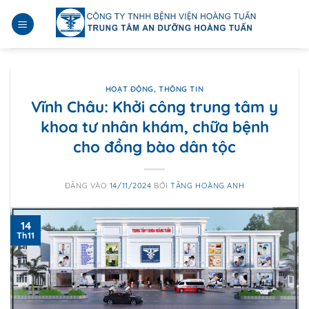
Bỏ
qua
nội
dung
HOẠT ĐỘNG
,
THÔNG TIN
Vĩnh Châu: Khởi công trung tâm y
khoa tư nhân khám, chữa bệnh
cho đồng bào dân tộc
ĐĂNG VÀO
14/11/2024
BỞI
TĂNG HOÀNG ANH
14
Th11