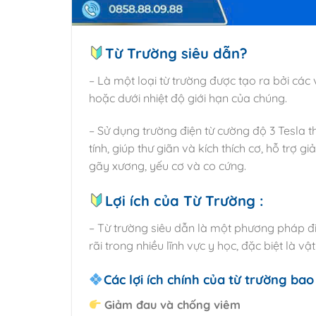
Từ Trường siêu dẫn?
– Là một loại từ trường được tạo ra bởi các 
hoặc dưới nhiệt độ giới hạn của chúng.
– Sử dụng trường điện từ cường độ 3 Tesla 
tính, giúp thư giãn và kích thích cơ, hỗ trợ
gãy xương, yếu cơ và co cứng.
Lợi ích của Từ Trường :
– Từ trường siêu dẫn là một phương pháp đi
rãi trong nhiều lĩnh vực y học, đặc biệt là vật
Các lợi ích chính của từ trường ba
Giảm đau và chống viêm