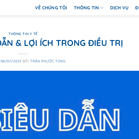
VỀ CHÚNG TÔI
THÔNG TIN
DỊCH VỤ
Đ
THÔNG TIN Y TẾ
ẪN & LỢI ÍCH TRONG ĐIỀU TRỊ
O
08/07/2025
BỞI
TRẦN PHƯỚC TÙNG