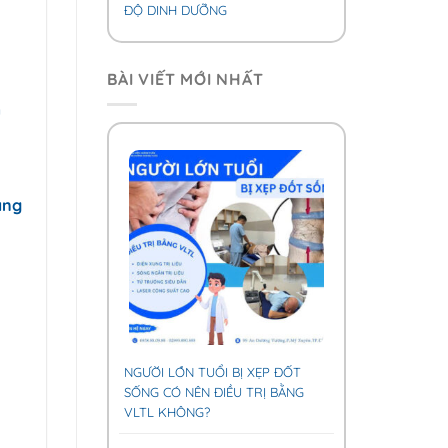
ĐỘ DINH DƯỠNG
BÀI VIẾT MỚI NHẤT
n
ăng
NGƯỜI LỚN TUỔI BỊ XẸP ĐỐT
SỐNG CÓ NÊN ĐIỀU TRỊ BẰNG
VLTL KHÔNG?