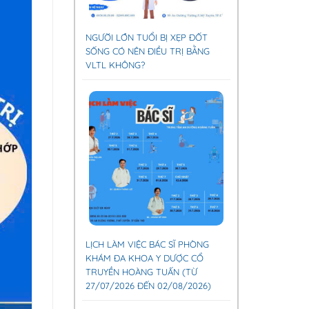
NGƯỜI LỚN TUỔI BỊ XẸP ĐỐT
SỐNG CÓ NÊN ĐIỀU TRỊ BẰNG
VLTL KHÔNG?
LỊCH LÀM VIỆC BÁC SĨ PHÒNG
KHÁM ĐA KHOA Y DƯỢC CỔ
TRUYỀN HOÀNG TUẤN (TỪ
27/07/2026 ĐẾN 02/08/2026)