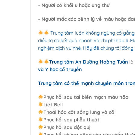
–
Người có khối u hoặc ung thư
–
Người mắc các bệnh lý về máu hoặc đ
Trung tâm luôn không ngừng cố gắng 
điều trị có kết quả nhanh và chi phí hợp l
nghiệm dịch vụ nhé. Hãy để chúng tôi đồng
Trung tâm An Dưỡng Hoàng Tuấn
là 
và Y học cổ truyền
.
Trung tâm có thế mạnh chuyên môn trong
Phục hồi sau tai biến mạch máu não
Liệt Bell
Thoái hóa cột sống lưng và cổ
Phục hồi sau phẫu thuật
Phục hồi sau đột quị
Phục hồi chứng năng cho các chấn thư