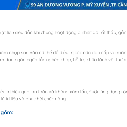
vật liệu siêu dẫn khi chúng hoạt động ở nhiệt độ rất thấp, gần
thâm nhập sâu vào cơ thể để điều trị các cơn đau cấp và mãn
 giảm đau ngăn ngừa tắc nghẽn khớp, hỗ trợ chữa lành vết thươ
ều trị hiệu quả, an toàn và không xâm lấn, được ứng dụng rộ
 lý trị liệu và phục hồi chức năng.
o gồm: