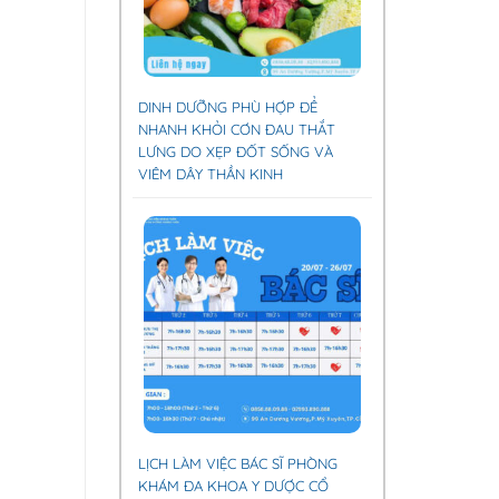
DINH DƯỠNG PHÙ HỢP ĐỂ
NHANH KHỎI CƠN ĐAU THẮT
LƯNG DO XẸP ĐỐT SỐNG VÀ
VIÊM DÂY THẦN KINH
LỊCH LÀM VIỆC BÁC SĨ PHÒNG
KHÁM ĐA KHOA Y DƯỢC CỔ