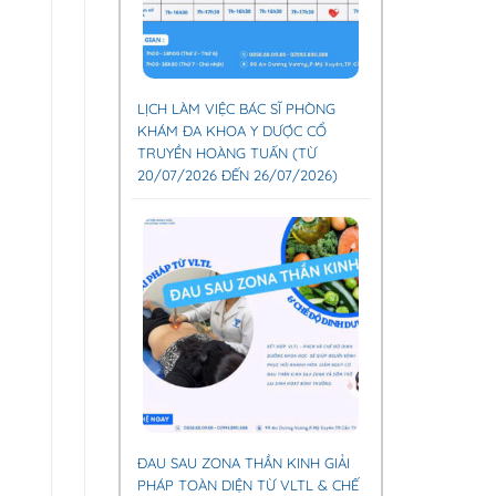
LỊCH LÀM VIỆC BÁC SĨ PHÒNG
KHÁM ĐA KHOA Y DƯỢC CỔ
TRUYỀN HOÀNG TUẤN (TỪ
20/07/2026 ĐẾN 26/07/2026)
ĐAU SAU ZONA THẦN KINH GIẢI
PHÁP TOÀN DIỆN TỪ VLTL & CHẾ