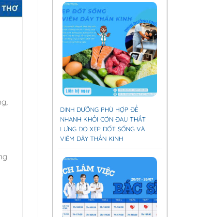
ng,
DINH DƯỠNG PHÙ HỢP ĐỂ
NHANH KHỎI CƠN ĐAU THẮT
LƯNG DO XẸP ĐỐT SỐNG VÀ
VIÊM DÂY THẦN KINH
ng