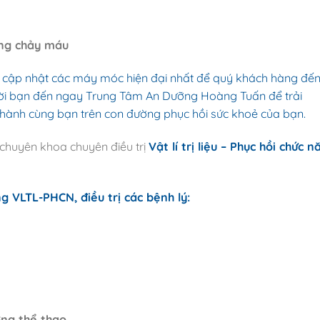
ang chảy máu
cập nhật các máy móc hiện đại nhất để quý khách hàng đế
í .Mời bạn đến ngay Trung Tâm An Dưỡng Hoàng Tuấn để trải
 hành cùng bạn trên con đường phục hồi sức khoẻ của bạn.
chuyên khoa chuyên điều trị
Vật lí trị liệu – Phục hồi chức n
 VLTL-PHCN, điều trị các bệnh lý:
ơng thể
thao