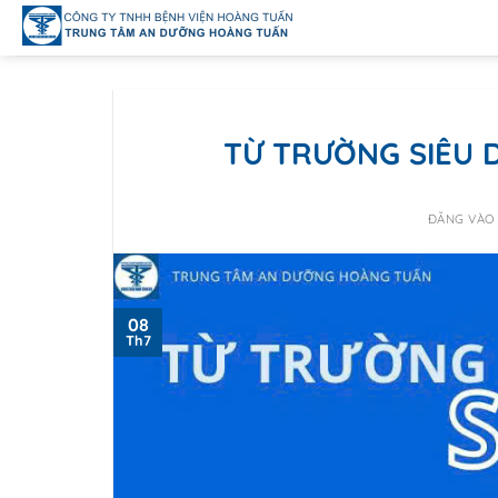
Bỏ
qua
nội
dung
TỪ TRƯỜNG SIÊU D
ĐĂNG VÀ
08
Th7