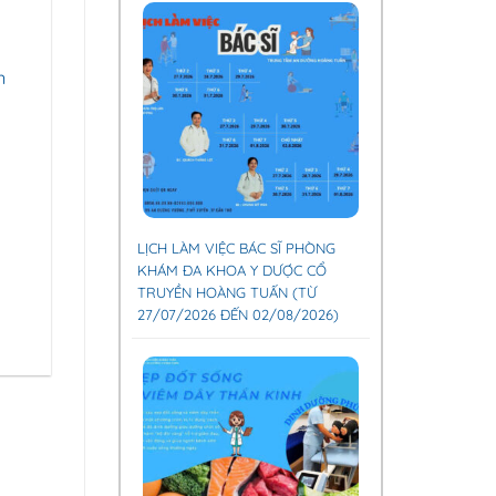
n
LỊCH LÀM VIỆC BÁC SĨ PHÒNG
KHÁM ĐA KHOA Y DƯỢC CỔ
TRUYỀN HOÀNG TUẤN (TỪ
27/07/2026 ĐẾN 02/08/2026)