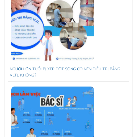
NGƯỜI LỚN TUỔI BỊ XẸP ĐỐT SỐNG CÓ NÊN ĐIỀU TRỊ BẰNG
VLTL KHÔNG?