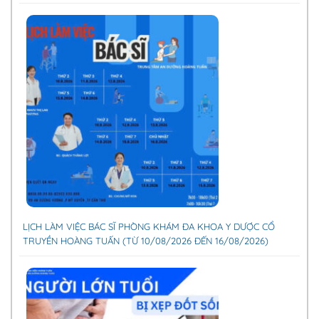
LỊCH LÀM VIỆC BÁC SĨ PHÒNG KHÁM ĐA KHOA Y DƯỢC CỔ
TRUYỀN HOÀNG TUẤN (TỪ 10/08/2026 ĐẾN 16/08/2026)