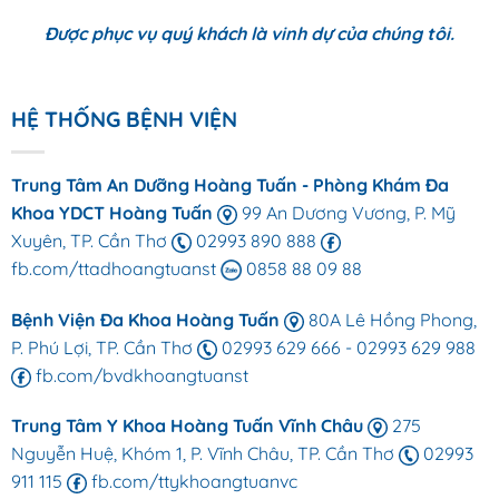
Được phục vụ quý khách là vinh dự của chúng tôi.
HỆ THỐNG BỆNH VIỆN
Trung Tâm An Dưỡng Hoàng Tuấn - Phòng Khám Đa
Khoa YDCT Hoàng Tuấn
99 An Dương Vương, P. Mỹ
Xuyên, TP. Cần Thơ
02993 890 888
fb.com/ttadhoangtuanst
0858 88 09 88
Bệnh Viện Đa Khoa Hoàng Tuấn
80A Lê Hồng Phong,
P. Phú Lợi, TP. Cần Thơ
02993 629 666
-
02993 629 988
fb.com/bvdkhoangtuanst
Trung Tâm Y Khoa Hoàng Tuấn Vĩnh Châu
275
Nguyễn Huệ, Khóm 1, P. Vĩnh Châu, TP. Cần Thơ
02993
911 115
fb.com/ttykhoangtuanvc