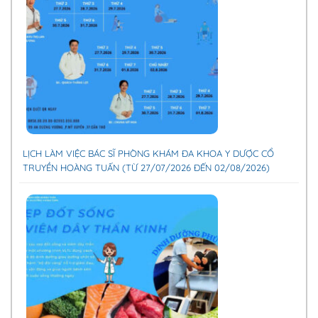
LỊCH LÀM VIỆC BÁC SĨ PHÒNG KHÁM ĐA KHOA Y DƯỢC CỔ
TRUYỀN HOÀNG TUẤN (TỪ 27/07/2026 ĐẾN 02/08/2026)