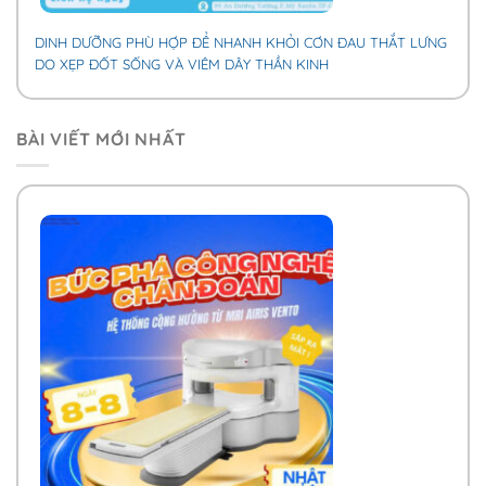
DINH DƯỠNG PHÙ HỢP ĐỂ NHANH KHỎI CƠN ĐAU THẮT LƯNG
DO XẸP ĐỐT SỐNG VÀ VIÊM DÂY THẦN KINH
BÀI VIẾT MỚI NHẤT