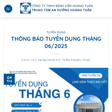
Bỏ
qua
nội
dung
TUYỂN DỤNG
THÔNG BÁO TUYỂN DỤNG THÁNG
06/2025
ĐĂNG VÀO
04/06/2025
BỞI
TRẦN PHƯỚC TÙNG
04
Th6