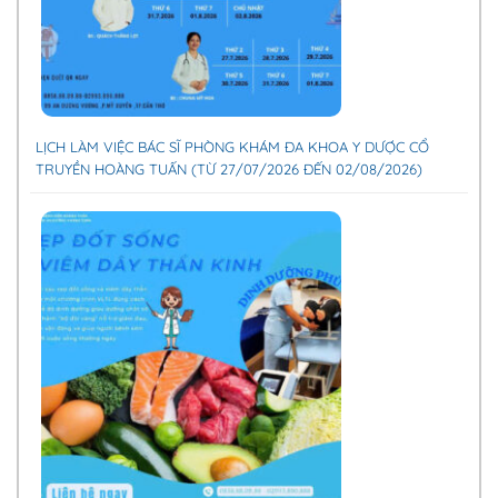
LỊCH LÀM VIỆC BÁC SĨ PHÒNG KHÁM ĐA KHOA Y DƯỢC CỔ
TRUYỀN HOÀNG TUẤN (TỪ 27/07/2026 ĐẾN 02/08/2026)