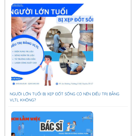
NGƯỜI LỚN TUỔI BỊ XẸP ĐỐT SỐNG CÓ NÊN ĐIỀU TRỊ BẰNG
VLTL KHÔNG?