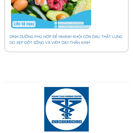
DINH DƯỠNG PHÙ HỢP ĐỂ NHANH KHỎI CƠN ĐAU THẮT LƯNG
DO XẸP ĐỐT SỐNG VÀ VIÊM DÂY THẦN KINH