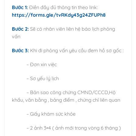
Bước 1:
Điền đầy đủ thông tin theo link:
https://forms.gle/tvRKdy43g24ZFUPh8
Bước 2:
Sẽ có nhân viên liên hệ báo lịch phỏng
vấn
Bước 3:
Khi đi phỏng vấn yêu cầu đem hồ sơ gốc :
– Đơn xin việc
– Sơ yếu lý lịch
– Bản sao công chứng CMND/CCCD,Hộ
khẩu, văn bằng , bảng điểm , chứng chỉ liên quan
– Giấy khám sức khỏe
– 2 ảnh 3×4 ( ảnh mới trong vòng 6 tháng )