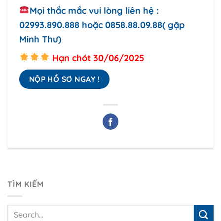
Mọi thắc mắc vui lòng liên hệ :
02993.890.888
hoặc
0858.88.09.88
(
gặp
Minh Thư
)
Hạn chót 30/06/2025
NỘP HỒ SƠ NGAY !
TÌM KIẾM