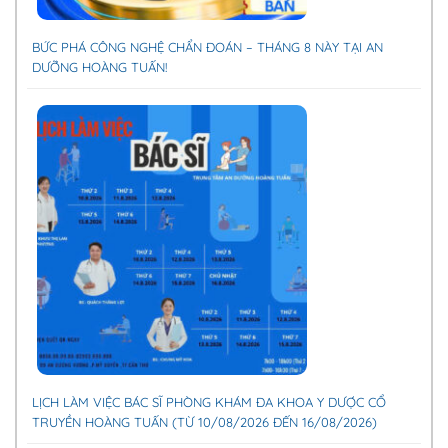
BỨC PHÁ CÔNG NGHỆ CHẨN ĐOÁN – THÁNG 8 NÀY TẠI AN
DƯỠNG HOÀNG TUẤN!
LỊCH LÀM VIỆC BÁC SĨ PHÒNG KHÁM ĐA KHOA Y DƯỢC CỔ
TRUYỀN HOÀNG TUẤN (TỪ 10/08/2026 ĐẾN 16/08/2026)