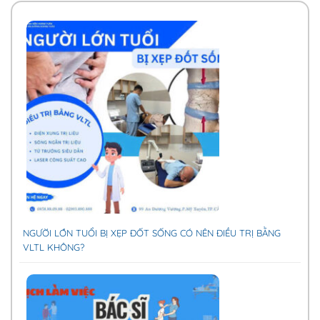
NGƯỜI LỚN TUỔI BỊ XẸP ĐỐT SỐNG CÓ NÊN ĐIỀU TRỊ BẰNG
VLTL KHÔNG?