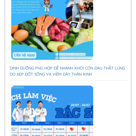
DINH DƯỠNG PHÙ HỢP ĐỂ NHANH KHỎI CƠN ĐAU THẮT LƯNG
DO XẸP ĐỐT SỐNG VÀ VIÊM DÂY THẦN KINH