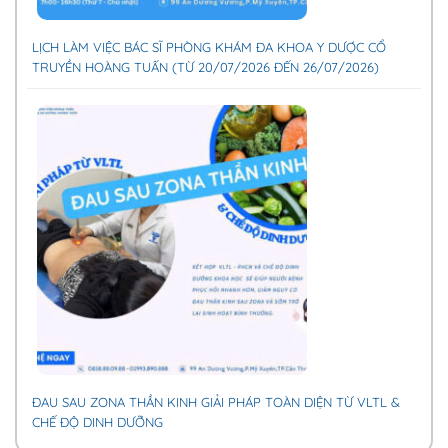
LỊCH LÀM VIỆC BÁC SĨ PHÒNG KHÁM ĐA KHOA Y DƯỢC CỔ
TRUYỀN HOÀNG TUẤN (TỪ 20/07/2026 ĐẾN 26/07/2026)
ĐAU SAU ZONA THẦN KINH GIẢI PHÁP TOÀN DIỆN TỪ VLTL &
CHẾ ĐỘ DINH DƯỠNG