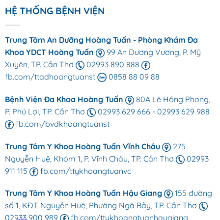
HỆ THỐNG BỆNH VIỆN
Trung Tâm An Dưỡng Hoàng Tuấn - Phòng Khám Đa
Khoa YDCT Hoàng Tuấn
99 An Dương Vương, P. Mỹ
Xuyên, TP. Cần Thơ
02993 890 888
fb.com/ttadhoangtuanst
0858 88 09 88
Bệnh Viện Đa Khoa Hoàng Tuấn
80A Lê Hồng Phong,
P. Phú Lợi, TP. Cần Thơ
02993 629 666
-
02993 629 988
fb.com/bvdkhoangtuanst
Trung Tâm Y Khoa Hoàng Tuấn Vĩnh Châu
275
Nguyễn Huệ, Khóm 1, P. Vĩnh Châu, TP. Cần Thơ
02993
911 115
fb.com/ttykhoangtuanvc
Trung Tâm Y Khoa Hoàng Tuấn Hậu Giang
155 đường
số 1, KĐT Nguyễn Huệ, Phường Ngã Bảy, TP. Cần Thơ
02933 900 989
fb.com/ttykhoangtuanhaugiang