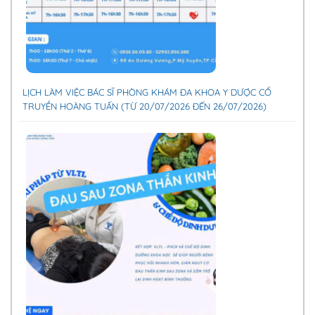
LỊCH LÀM VIỆC BÁC SĨ PHÒNG KHÁM ĐA KHOA Y DƯỢC CỔ
TRUYỀN HOÀNG TUẤN (TỪ 20/07/2026 ĐẾN 26/07/2026)