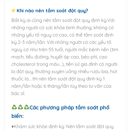
Khi nào nên tầm soát đột quỵ?
Bất kỳ ai cũng nên tầm soát đột quỵ định kỳ.Với
những người có sức khỏe bình thường, không có
những yếu tố nguy cơ cao, có thể tầm soát định
kỳ 2-3 năm/lần. Với những người có các yếu tố
nguy cơ như trên 55 tuổi, người mắc bệnh nền (tim
mạch, tiểu đường, huyết áp cao, béo phì, cao
cholesterol trong máu…), tiền sử gia đình có người
bị đột quỵ, thường xuyên uống nhiều rượu bia, hút
thuốc lá… thì nên tầm soát đột quỵ định kỳ 1
năm/lần hoặc 6 tháng/lần tùy theo tư vấn của
bác sĩ.
Các phương pháp tầm soát phổ
biến:
♦️Khám sức khỏe định kỳ: Nên tầm soát đột quỵ