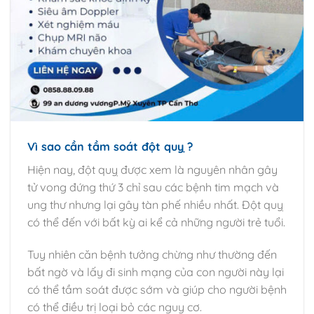
Vì sao cần tầm soát đột quỵ ?
Hiện nay, đột quỵ được xem là nguyên nhân gây
tử vong đứng thứ 3 chỉ sau các bệnh tim mạch và
ung thư nhưng lại gây tàn phế nhiều nhất. Đột quỵ
có thể đến với bất kỳ ai kể cả những người trẻ tuổi.
Tuy nhiên căn bệnh tưởng chừng như thường đến
bất ngờ và lấy đi sinh mạng của con người này lại
có thể tầm soát được sớm và giúp cho người bệnh
có thể điều trị loại bỏ các nguy cơ.