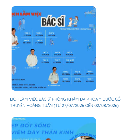
LỊCH LÀM VIỆC BÁC SĨ PHÒNG KHÁM ĐA KHOA Y DƯỢC CỔ
TRUYỀN HOÀNG TUẤN (TỪ 27/07/2026 ĐẾN 02/08/2026)