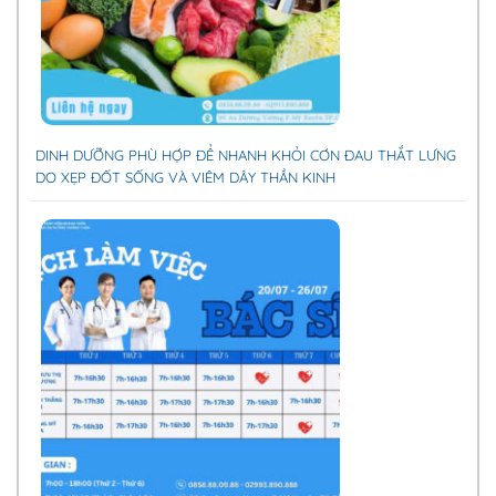
DINH DƯỠNG PHÙ HỢP ĐỂ NHANH KHỎI CƠN ĐAU THẮT LƯNG
DO XẸP ĐỐT SỐNG VÀ VIÊM DÂY THẦN KINH