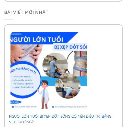
BÀI VIẾT MỚI NHẤT
NGƯỜI LỚN TUỔI BỊ XẸP ĐỐT SỐNG CÓ NÊN ĐIỀU TRỊ BẰNG
VLTL KHÔNG?