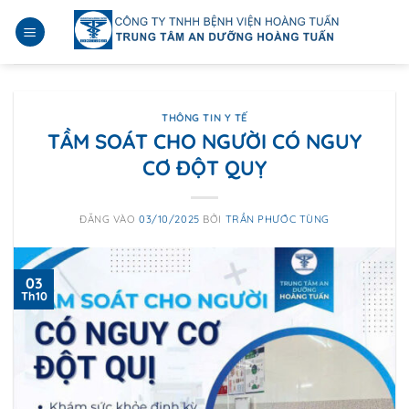
Bỏ
qua
nội
dung
THÔNG TIN Y TẾ
TẦM SOÁT CHO NGƯỜI CÓ NGUY
CƠ ĐỘT QUỴ
ĐĂNG VÀO
03/10/2025
BỞI
TRẦN PHƯỚC TÙNG
03
Th10