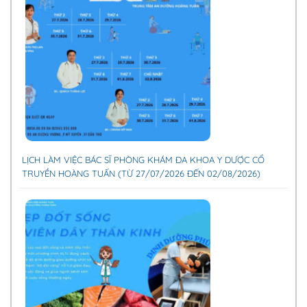
LỊCH LÀM VIỆC BÁC SĨ PHÒNG KHÁM ĐA KHOA Y DƯỢC CỔ
TRUYỀN HOÀNG TUẤN (TỪ 27/07/2026 ĐẾN 02/08/2026)