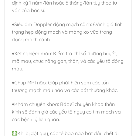
định kỳ 1 năm/lần hoặc 6 tháng/lần tùy theo tư
vấn của bác sĩ.
♦️Siêu âm Doppler động mạch cảnh: Đánh giá tình
trạng hẹp động mạch và mảng xơ vữa trong
động mạch cảnh.
♦️Xét nghiệm máu: Kiểm tra chỉ số đường huyết,
mỡ máu, chức năng gan, thận, và các yếu tố đông
máu.
♦️Chụp MRI não: Giúp phát hiện sớm các tổn
thương mạch máu não và các bất thường khác.
♦️Khám chuyên khoa: Bác sĩ chuyên khoa thần
kinh sẽ đánh giá các yếu tố nguy cơ tim mạch và
các bệnh lý liên quan.
Khi bị đột quỵ, các tế bào não bắt đầu chết đi