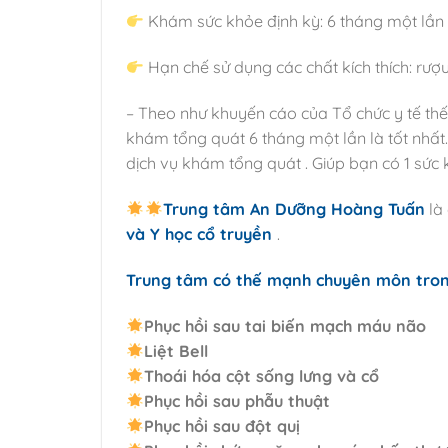
Khám sức khỏe định kỳ: 6 tháng một lần
Hạn chế sử dụng các chất kích thích: rượu,
– Theo như khuyến cáo của Tổ chức y tế thế
khám tổng quát 6 tháng một lần là tốt nhấ
dịch vụ khám tổng quát . Giúp bạn có 1 sức 
Trung tâm An Dưỡng Hoàng Tuấn
là 
và Y học cổ truyền
.
Trung tâm có thế mạnh chuyên môn trong
Phục hồi sau tai biến mạch máu não
Liệt Bell
Thoái hóa cột sống lưng và cổ
Phục hồi sau phẫu thuật
Phục hồi sau đột quị