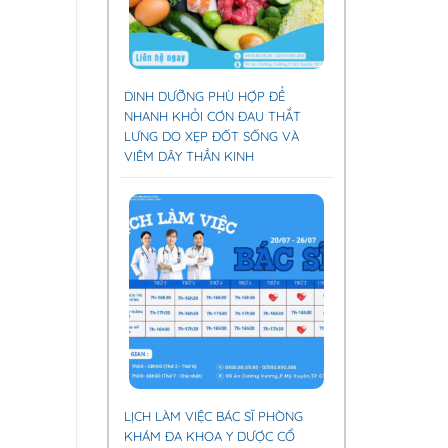
DINH DƯỠNG PHÙ HỢP ĐỂ
NHANH KHỎI CƠN ĐAU THẮT
LƯNG DO XẸP ĐỐT SỐNG VÀ
VIÊM DÂY THẦN KINH
LỊCH LÀM VIỆC BÁC SĨ PHÒNG
KHÁM ĐA KHOA Y DƯỢC CỔ