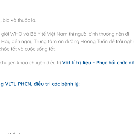
 bia và thuốc lá.
 giới WHO và Bộ Y tế Việt Nam thì người bình thường nên đi
t. Hãy đến ngay Trung tâm an dưỡng Hoàng Tuấn để trải ngh
khỏe tốt và cuộc sống tốt.
chuyên khoa chuyên điều trị
Vật lí trị liệu – Phục hồi chức n
 VLTL-PHCN, điều trị các bệnh lý: