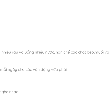
 nhiều rau và uống nhiều nước, hạn chế các chất béo,muối v
 mỗi ngày cho các vận động vừa phải
 nghe nhạc…