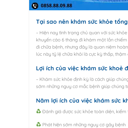
Tại sao nên khám sức khỏe tổng
– Hiện nay tình trạng chủ quan với sức khỏe
khuyến cáo 6 tháng đi khám một lần chiếm t
đi chữa bệnh, nhưng đây là quan niệm hoà
lúc này tỷ lệ chữa khỏi là cực kỳ thấp, thậ
Lợi ích của việc khám sức khoẻ đ
– Khám sức khỏe định kỳ là cách giúp chúng
sớm những nguy cơ mắc bệnh giúp chúng ta c
Năm lợi ích của việc khám sức k
Đánh giá được sức khỏe toàn diện, kiểm 
Phát hiện sớm những nguy cơ gây bệnh