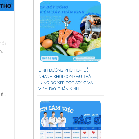
mới
m,
DINH DƯỠNG PHÙ HỢP ĐỂ
NHANH KHỎI CƠN ĐAU THẮT
LƯNG DO XẸP ĐỐT SỐNG VÀ
VIÊM DÂY THẦN KINH
nh.