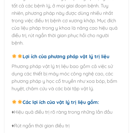
tất cả các bệnh lý, ở mọi giai đoạn bệnh. Tuy
nhiên, phương pháp này được dùng nhiều nhất
trong việc điều trị bệnh cơ xương khớp. Mục đích
của liệu pháp trong y khoa là nâng cao hiệu quả
điều trị, rút ngắn thời gian phục hồi cho người
bệnh.
Lợi ích của phương pháp vật lý trị liệu
Phương pháp vật lý trị liệu bao gồm cả việc sử
dụng các thiết bị máy móc công nghệ cao, các
phương pháp y học cổ truyền như xoa bóp, bấm
huyệt, châm cứu và các bài tập vật lý.
Các lợi ích của vật lý trị liệu gồm:
♦️Hiệu quả điều trị rõ ràng trong những lần đầu
♦️Rút ngắn thời gian điều trị