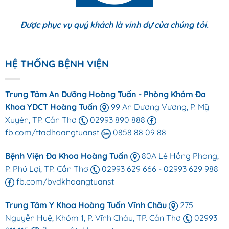
Được phục vụ quý khách là vinh dự của chúng tôi.
HỆ THỐNG BỆNH VIỆN
Trung Tâm An Dưỡng Hoàng Tuấn - Phòng Khám Đa
Khoa YDCT Hoàng Tuấn
99 An Dương Vương, P. Mỹ
Xuyên, TP. Cần Thơ
02993 890 888
fb.com/ttadhoangtuanst
0858 88 09 88
Bệnh Viện Đa Khoa Hoàng Tuấn
80A Lê Hồng Phong,
P. Phú Lợi, TP. Cần Thơ
02993 629 666
-
02993 629 988
fb.com/bvdkhoangtuanst
Trung Tâm Y Khoa Hoàng Tuấn Vĩnh Châu
275
Nguyễn Huệ, Khóm 1, P. Vĩnh Châu, TP. Cần Thơ
02993