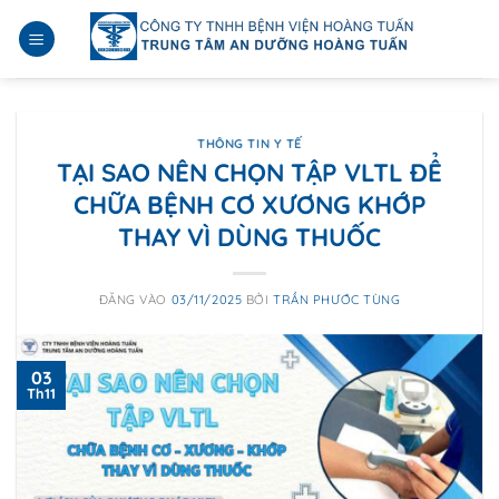
Bỏ
qua
nội
dung
THÔNG TIN Y TẾ
TẠI SAO NÊN CHỌN TẬP VLTL ĐỂ
CHỮA BỆNH CƠ XƯƠNG KHỚP
THAY VÌ DÙNG THUỐC
ĐĂNG VÀO
03/11/2025
BỞI
TRẦN PHƯỚC TÙNG
03
Th11