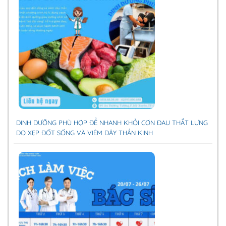
DINH DƯỠNG PHÙ HỢP ĐỂ NHANH KHỎI CƠN ĐAU THẮT LƯNG
DO XẸP ĐỐT SỐNG VÀ VIÊM DÂY THẦN KINH