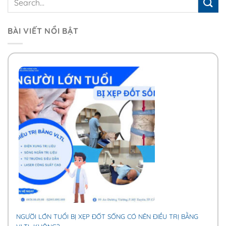
BÀI VIẾT NỔI BẬT
NGƯỜI LỚN TUỔI BỊ XẸP ĐỐT SỐNG CÓ NÊN ĐIỀU TRỊ BẰNG