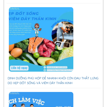
DINH DƯỠNG PHÙ HỢP ĐỂ NHANH KHỎI CƠN ĐAU THẮT LƯNG
DO XẸP ĐỐT SỐNG VÀ VIÊM DÂY THẦN KINH