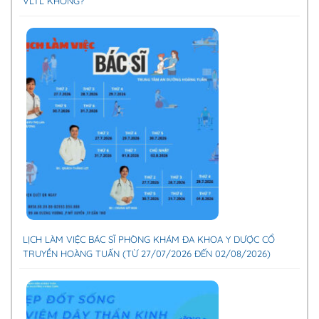
VLTL KHÔNG?
LỊCH LÀM VIỆC BÁC SĨ PHÒNG KHÁM ĐA KHOA Y DƯỢC CỔ
TRUYỀN HOÀNG TUẤN (TỪ 27/07/2026 ĐẾN 02/08/2026)