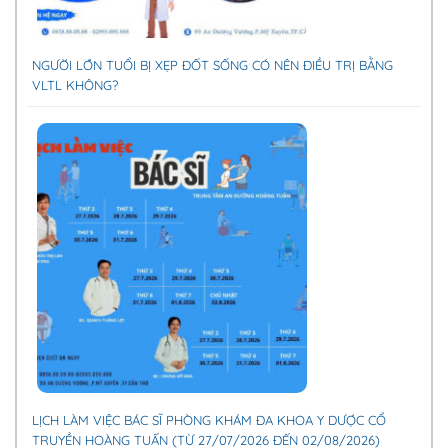
NGƯỜI LỚN TUỔI BỊ XẸP ĐỐT SỐNG CÓ NÊN ĐIỀU TRỊ BẰNG
VLTL KHÔNG?
LỊCH LÀM VIỆC BÁC SĨ PHÒNG KHÁM ĐA KHOA Y DƯỢC CỔ
TRUYỀN HOÀNG TUẤN (TỪ 27/07/2026 ĐẾN 02/08/2026)