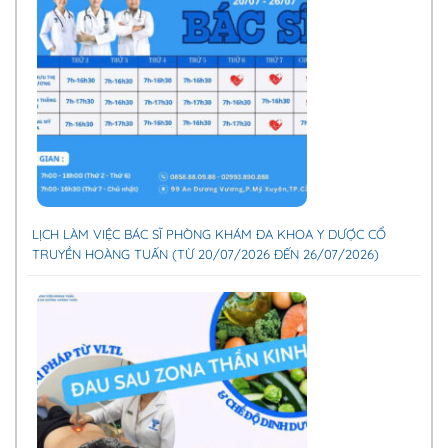
LỊCH LÀM VIỆC BÁC SĨ PHÒNG KHÁM ĐA KHOA Y DƯỢC CỔ
TRUYỀN HOÀNG TUẤN (TỪ 20/07/2026 ĐẾN 26/07/2026)