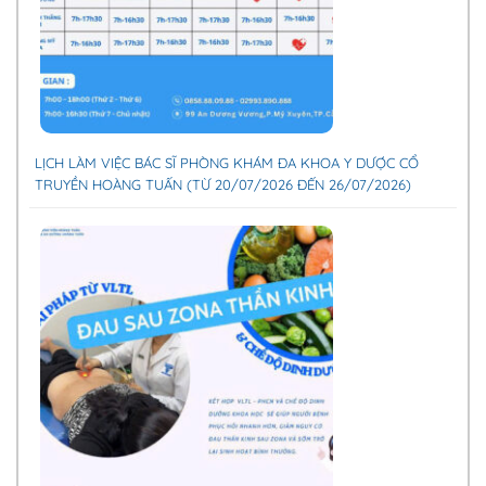
LỊCH LÀM VIỆC BÁC SĨ PHÒNG KHÁM ĐA KHOA Y DƯỢC CỔ
TRUYỀN HOÀNG TUẤN (TỪ 20/07/2026 ĐẾN 26/07/2026)