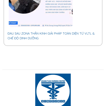
ĐAU SAU ZONA THẦN KINH GIẢI PHÁP TOÀN DIỆN TỪ VLTL &
CHẾ ĐỘ DINH DƯỠNG