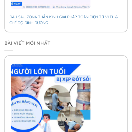
ĐAU SAU ZONA THẦN KINH GIẢI PHÁP TOÀN DIỆN TỪ VLTL &
CHẾ ĐỘ DINH DƯỠNG
BÀI VIẾT MỚI NHẤT