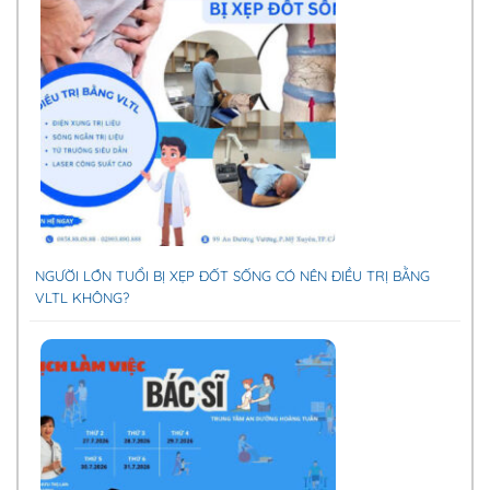
NGƯỜI LỚN TUỔI BỊ XẸP ĐỐT SỐNG CÓ NÊN ĐIỀU TRỊ BẰNG
VLTL KHÔNG?