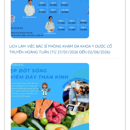
LỊCH LÀM VIỆC BÁC SĨ PHÒNG KHÁM ĐA KHOA Y DƯỢC CỔ
TRUYỀN HOÀNG TUẤN (TỪ 27/07/2026 ĐẾN 02/08/2026)