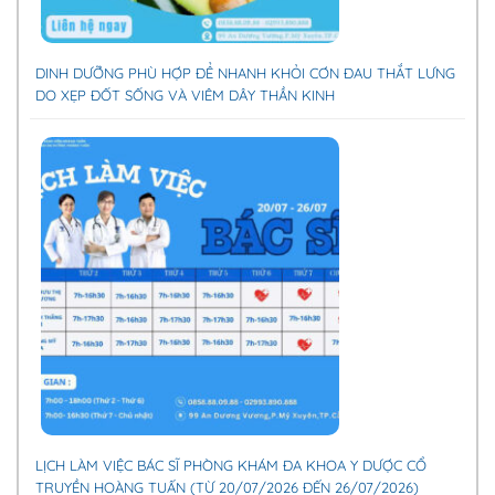
DINH DƯỠNG PHÙ HỢP ĐỂ NHANH KHỎI CƠN ĐAU THẮT LƯNG
DO XẸP ĐỐT SỐNG VÀ VIÊM DÂY THẦN KINH
LỊCH LÀM VIỆC BÁC SĨ PHÒNG KHÁM ĐA KHOA Y DƯỢC CỔ
TRUYỀN HOÀNG TUẤN (TỪ 20/07/2026 ĐẾN 26/07/2026)