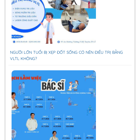
NGƯỜI LỚN TUỔI BỊ XẸP ĐỐT SỐNG CÓ NÊN ĐIỀU TRỊ BẰNG
VLTL KHÔNG?