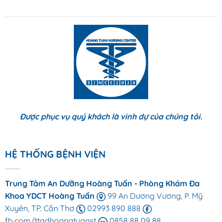
Được phục vụ quý khách là vinh dự của chúng tôi.
HỆ THỐNG BỆNH VIỆN
Trung Tâm An Dưỡng Hoàng Tuấn - Phòng Khám Đa
Khoa YDCT Hoàng Tuấn
99 An Dương Vương, P. Mỹ
Xuyên, TP. Cần Thơ
02993 890 888
fb.com/ttadhoangtuanst
0858 88 09 88