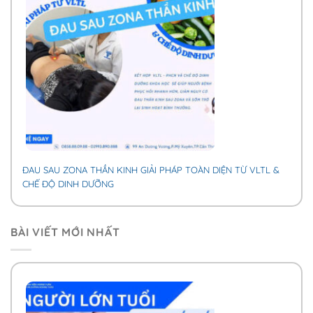
ĐAU SAU ZONA THẦN KINH GIẢI PHÁP TOÀN DIỆN TỪ VLTL &
CHẾ ĐỘ DINH DƯỠNG
BÀI VIẾT MỚI NHẤT