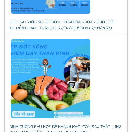
LỊCH LÀM VIỆC BÁC SĨ PHÒNG KHÁM ĐA KHOA Y DƯỢC CỔ
TRUYỀN HOÀNG TUẤN (TỪ 27/07/2026 ĐẾN 02/08/2026)
DINH DƯỠNG PHÙ HỢP ĐỂ NHANH KHỎI CƠN ĐAU THẮT LƯNG