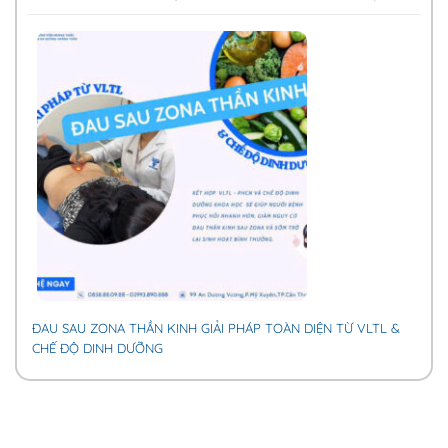
ĐAU SAU ZONA THẦN KINH GIẢI PHÁP TOÀN DIỆN TỪ VLTL &
CHẾ ĐỘ DINH DƯỠNG