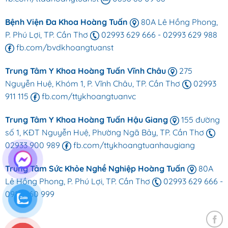
Bệnh Viện Đa Khoa Hoàng Tuấn
80A Lê Hồng Phong,
P. Phú Lợi, TP. Cần Thơ
02993 629 666
-
02993 629 988
fb.com/bvdkhoangtuanst
Trung Tâm Y Khoa Hoàng Tuấn Vĩnh Châu
275
Nguyễn Huệ, Khóm 1, P. Vĩnh Châu, TP. Cần Thơ
02993
911 115
fb.com/ttykhoangtuanvc
Trung Tâm Y Khoa Hoàng Tuấn Hậu Giang
155 đường
số 1, KĐT Nguyễn Huệ, Phường Ngã Bảy, TP. Cần Thơ
02933 900 989
fb.com/ttykhoangtuanhaugiang
Trung Tâm Sức Khỏe Nghề Nghiệp Hoàng Tuấn
80A
Lê Hồng Phong, P. Phú Lợi, TP. Cần Thơ
02993 629 666
-
0918 660 999