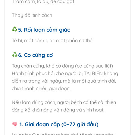
Trầm cảm, lo âu, dễ cáu gắt
Thay đổi tính cách
5. Rối loạn cảm giác
Tê bì, mất cảm giác một phần cơ thể
6. Co cứng cơ
Tay chân cứng, khó cử động (co cứng sau liệt)
Hành trình phục hồi cho người bị TAI BIẾN không
diễn ra trong vài ngày, mà là một quá trình dài,
chia thành nhiều giai đoạn.
Nếu làm đúng cách, người bệnh có thể cải thiện
đáng kể khả năng vận động và sinh hoạt.
1. Giai đoạn cấp (0–72 giờ đầu)
Mục tiêu: Cứu sống và hạn chế tổn thương não