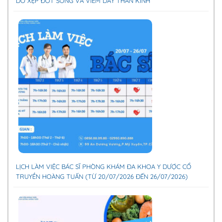
DO XẸP ĐỐT SỐNG VÀ VIÊM DÂY THẦN KINH
LỊCH LÀM VIỆC BÁC SĨ PHÒNG KHÁM ĐA KHOA Y DƯỢC CỔ
TRUYỀN HOÀNG TUẤN (TỪ 20/07/2026 ĐẾN 26/07/2026)