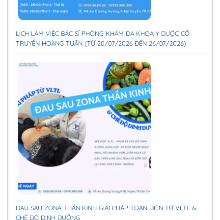
LỊCH LÀM VIỆC BÁC SĨ PHÒNG KHÁM ĐA KHOA Y DƯỢC CỔ
TRUYỀN HOÀNG TUẤN (TỪ 20/07/2026 ĐẾN 26/07/2026)
ĐAU SAU ZONA THẦN KINH GIẢI PHÁP TOÀN DIỆN TỪ VLTL &
CHẾ ĐỘ DINH DƯỠNG