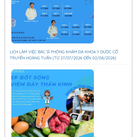
LỊCH LÀM VIỆC BÁC SĨ PHÒNG KHÁM ĐA KHOA Y DƯỢC CỔ
TRUYỀN HOÀNG TUẤN (TỪ 27/07/2026 ĐẾN 02/08/2026)