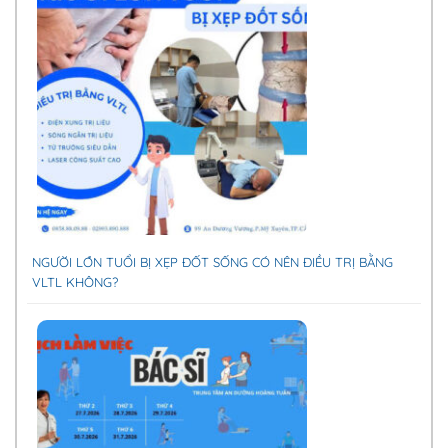
NGƯỜI LỚN TUỔI BỊ XẸP ĐỐT SỐNG CÓ NÊN ĐIỀU TRỊ BẰNG
VLTL KHÔNG?