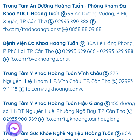
Trung Tâm An Dưỡng Hoàng Tuấn - Phòng Khám Đa
Khoa YDCT Hoàng Tuấn
99 An Dương Vương, P. Mỹ
Xuyên, TP. Cần Thơ
02993 890 888
fb.com/ttadhoangtuanst
0858 88 09 88
Bệnh Viện Đa Khoa Hoàng Tuấn
80A Lê Hồng Phong,
P. Phú Lợi, TP. Cần Thơ
02993 629 666
-
02993 629 988
fb.com/bvdkhoangtuanst
Trung Tâm Y Khoa Hoàng Tuấn Vĩnh Châu
275
Nguyễn Huệ, Khóm 1, P. Vĩnh Châu, TP. Cần Thơ
02993
911 115
fb.com/ttykhoangtuanvc
Trung Tâm Y Khoa Hoàng Tuấn Hậu Giang
155 đường
số 1, KĐT Nguyễn Huệ, Phường Ngã Bảy, TP. Cần Thơ
02933 900 989
fb.com/ttykhoangtuanhaugiang
Trung Tâm Sức Khỏe Nghề Nghiệp Hoàng Tuấn
80A