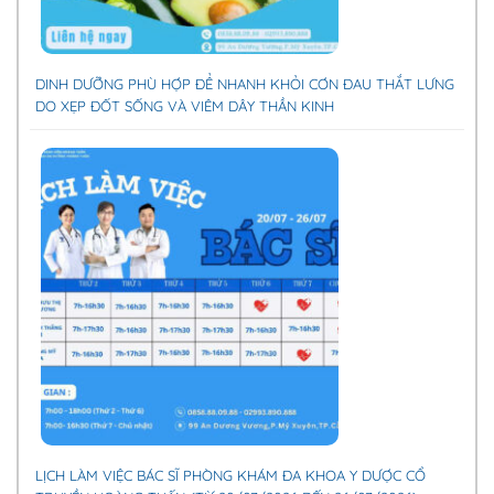
DINH DƯỠNG PHÙ HỢP ĐỂ NHANH KHỎI CƠN ĐAU THẮT LƯNG
DO XẸP ĐỐT SỐNG VÀ VIÊM DÂY THẦN KINH
LỊCH LÀM VIỆC BÁC SĨ PHÒNG KHÁM ĐA KHOA Y DƯỢC CỔ