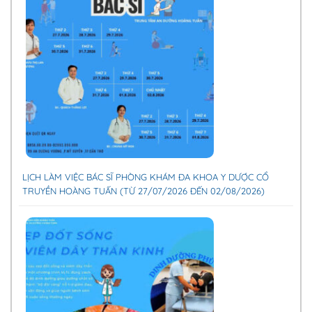
LỊCH LÀM VIỆC BÁC SĨ PHÒNG KHÁM ĐA KHOA Y DƯỢC CỔ
TRUYỀN HOÀNG TUẤN (TỪ 27/07/2026 ĐẾN 02/08/2026)