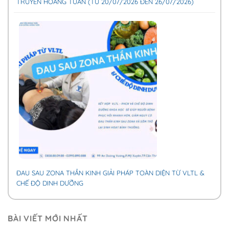
TRUYỀN HOÀNG TUẤN (TỪ 20/07/2026 ĐẾN 26/07/2026)
ĐAU SAU ZONA THẦN KINH GIẢI PHÁP TOÀN DIỆN TỪ VLTL &
CHẾ ĐỘ DINH DƯỠNG
BÀI VIẾT MỚI NHẤT