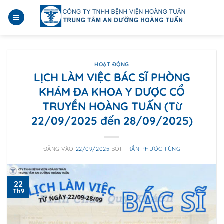
Bỏ
qua
nội
dung
HOẠT ĐỘNG
LỊCH LÀM VIỆC BÁC SĨ PHÒNG
KHÁM ĐA KHOA Y DƯỢC CỔ
TRUYỀN HOÀNG TUẤN (Từ
22/09/2025 đến 28/09/2025)
ĐĂNG VÀO
22/09/2025
BỞI
TRẦN PHƯỚC TÙNG
22
Th9