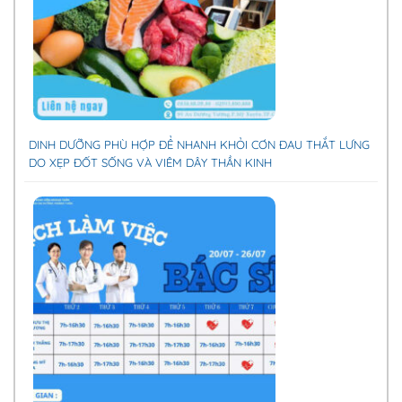
DINH DƯỠNG PHÙ HỢP ĐỂ NHANH KHỎI CƠN ĐAU THẮT LƯNG
DO XẸP ĐỐT SỐNG VÀ VIÊM DÂY THẦN KINH