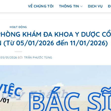
VỀ CHÚNG TÔI
THÔNG TIN
DỊCH VỤ
Đ
HOẠT ĐỘNG
Ĩ PHÒNG KHÁM ĐA KHOA Y DƯỢC C
Từ 05/01/2026 đến 11/01/2026)
O
05/01/2026
BỞI
TRẦN PHƯỚC TÙNG