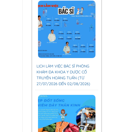
LỊCH LÀM VIỆC BÁC SĨ PHÒNG
KHÁM ĐA KHOA Y DƯỢC CỔ
TRUYỀN HOÀNG TUẤN (TỪ
27/07/2026 ĐẾN 02/08/2026)