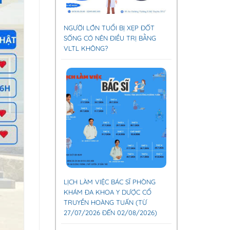
NGƯỜI LỚN TUỔI BỊ XẸP ĐỐT
SỐNG CÓ NÊN ĐIỀU TRỊ BẰNG
VLTL KHÔNG?
LỊCH LÀM VIỆC BÁC SĨ PHÒNG
KHÁM ĐA KHOA Y DƯỢC CỔ
TRUYỀN HOÀNG TUẤN (TỪ
27/07/2026 ĐẾN 02/08/2026)