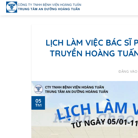
Bỏ
qua
nội
dung
LỊCH LÀM VIỆC BÁC S
TRUYỀN HOÀNG TUẤN (
ĐĂNG VÀ
05
Th1