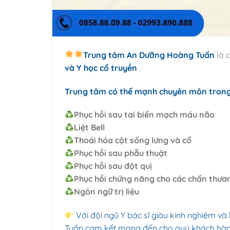
Trung tâm An Dưỡng Hoàng Tuấn
là 
và Y học cổ truyền
.
Trung tâm có thế mạnh chuyên môn trong V
Phục hồi sau tai biến mạch máu não
Liệt Bell
Thoái hóa cột sống lưng và cổ
Phục hồi sau phẫu thuật
Phục hồi sau đột quị
Phục hồi chứng năng cho các chấn thươ
Ngôn ngữ trị liệu
Với đội ngũ Y bác sĩ giàu kinh nghiệm và
Tuấn cam kết mang đến cho quý khách hàng