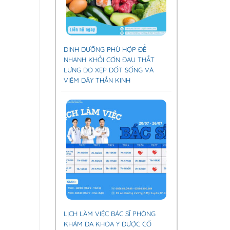
DINH DƯỠNG PHÙ HỢP ĐỂ
NHANH KHỎI CƠN ĐAU THẮT
LƯNG DO XẸP ĐỐT SỐNG VÀ
VIÊM DÂY THẦN KINH
LỊCH LÀM VIỆC BÁC SĨ PHÒNG
KHÁM ĐA KHOA Y DƯỢC CỔ