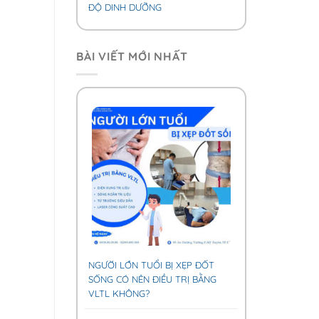
ĐỘ DINH DƯỠNG
BÀI VIẾT MỚI NHẤT
NGƯỜI LỚN TUỔI BỊ XẸP ĐỐT
SỐNG CÓ NÊN ĐIỀU TRỊ BẰNG
VLTL KHÔNG?