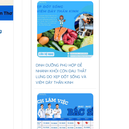
g
DINH DƯỠNG PHÙ HỢP ĐỂ
NHANH KHỎI CƠN ĐAU THẮT
LƯNG DO XẸP ĐỐT SỐNG VÀ
VIÊM DÂY THẦN KINH