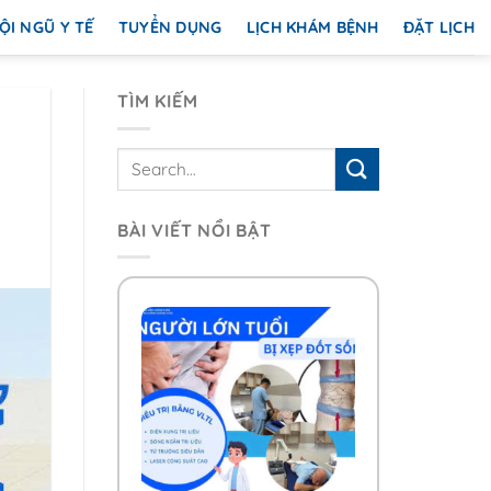
ỘI NGŨ Y TẾ
TUYỂN DỤNG
LỊCH KHÁM BỆNH
ĐẶT LỊCH
TÌM KIẾM
Ổ
BÀI VIẾT NỔI BẬT