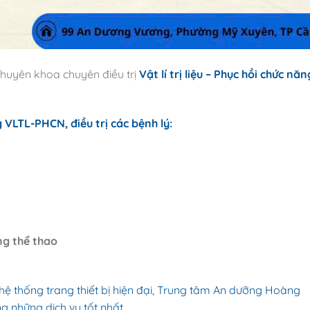
chuyên khoa chuyên điều trị
Vật lí trị liệu – Phục hồi chức năn
LTL-PHCN, điều trị các bệnh lý:
ng thể
thao
 hệ thống trang thiết bị hiện đại, Trung tâm An dưỡng Hoàng
 những dịch vụ tốt nhất.