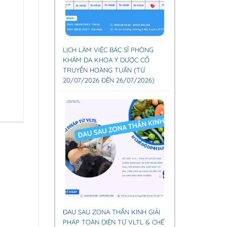
LỊCH LÀM VIỆC BÁC SĨ PHÒNG
KHÁM ĐA KHOA Y DƯỢC CỔ
TRUYỀN HOÀNG TUẤN (TỪ
20/07/2026 ĐẾN 26/07/2026)
ĐAU SAU ZONA THẦN KINH GIẢI
PHÁP TOÀN DIỆN TỪ VLTL & CHẾ