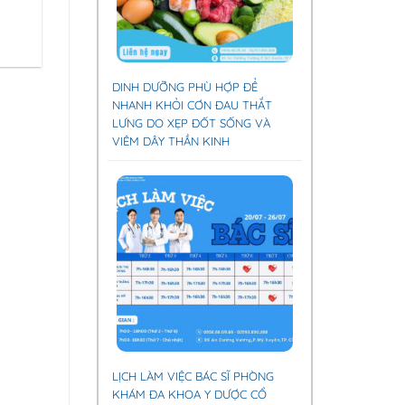
DINH DƯỠNG PHÙ HỢP ĐỂ
NHANH KHỎI CƠN ĐAU THẮT
LƯNG DO XẸP ĐỐT SỐNG VÀ
VIÊM DÂY THẦN KINH
LỊCH LÀM VIỆC BÁC SĨ PHÒNG
KHÁM ĐA KHOA Y DƯỢC CỔ