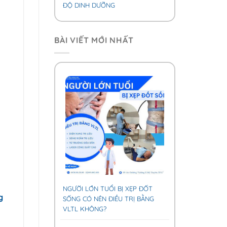
ĐỘ DINH DƯỠNG
BÀI VIẾT MỚI NHẤT
NGƯỜI LỚN TUỔI BỊ XẸP ĐỐT
g
SỐNG CÓ NÊN ĐIỀU TRỊ BẰNG
VLTL KHÔNG?