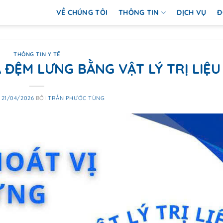
VỀ CHÚNG TÔI
THÔNG TIN
DỊCH VỤ
Đ
THÔNG TIN Y TẾ
A ĐỆM LƯNG BẰNG VẬT LÝ TRỊ LIỆU
O
21/04/2026
BỞI
TRẦN PHƯỚC TÙNG