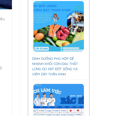
iệu
.
DINH DƯỠNG PHÙ HỢP ĐỂ
NHANH KHỎI CƠN ĐAU THẮT
g
LƯNG DO XẸP ĐỐT SỐNG VÀ
VIÊM DÂY THẦN KINH