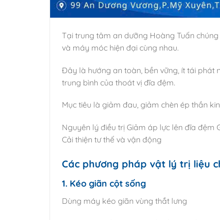
Tại trung tâm an dưỡng Hoàng Tuấn chúng tôi 
và máy móc hiện đại cùng nhau.
Đây là hướng an toàn, bền vững, ít tái phát
trung bình của thoát vị đĩa đệm.
Mục tiêu là giảm đau, giảm chèn ép thần k
Nguyên lý điều trị Giảm áp lực lên đĩa đệm
Cải thiện tư thế và vận động
Các phương pháp vật lý trị liệu c
1. Kéo giãn cột sống
Dùng máy kéo giãn vùng thắt lưng