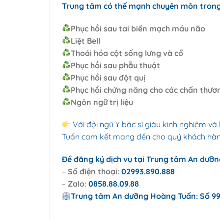
Trung tâm có thế mạnh chuyên môn trong V
Phục hồi sau tai biến mạch máu não
Liệt Bell
Thoái hóa cột sống lưng và cổ
Phục hồi sau phẫu thuật
Phục hồi sau đột quị
Phục hồi chứng năng cho các chấn thươ
Ngôn ngữ trị liệu
Với đội ngũ Y bác sĩ giàu kinh nghiệm và
Tuấn cam kết mang đến cho quý khách hàng
Để đăng ký dịch vụ tại Trung tâm An dưỡng
–
Số điện thoại:
02993.890.888
–
Zalo:
0858.88.09.88
Trung tâm An dưỡng Hoàng Tuấn: Số 9