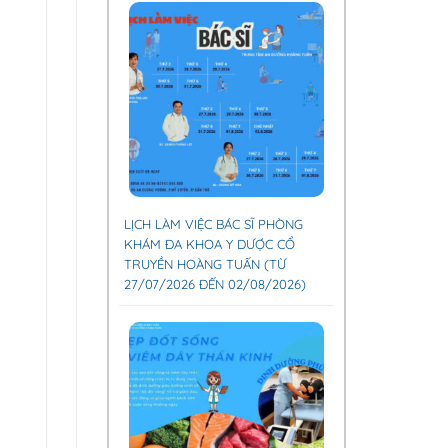
LỊCH LÀM VIỆC BÁC SĨ PHÒNG
KHÁM ĐA KHOA Y DƯỢC CỔ
TRUYỀN HOÀNG TUẤN (TỪ
27/07/2026 ĐẾN 02/08/2026)