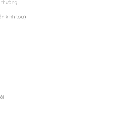
h thường
n kinh tọa)
ồi