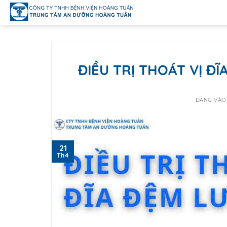
Bỏ
qua
nội
dung
ĐIỀU TRỊ THOÁT VỊ ĐĨ
ĐĂNG VÀ
21
Th4