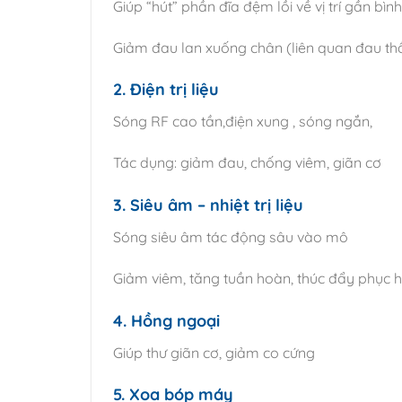
Giúp “hút” phần đĩa đệm lồi về vị trí gần bìn
Giảm đau lan xuống chân (liên quan đau thầ
2. Điện trị liệu
Sóng RF cao tần,điện xung , sóng ngắn,
Tác dụng: giảm đau, chống viêm, giãn cơ
3. Siêu âm – nhiệt trị liệu
Sóng siêu âm tác động sâu vào mô
Giảm viêm, tăng tuần hoàn, thúc đẩy phục h
4. Hồng ngoại
Giúp thư giãn cơ, giảm co cứng
5. Xoa bóp máy