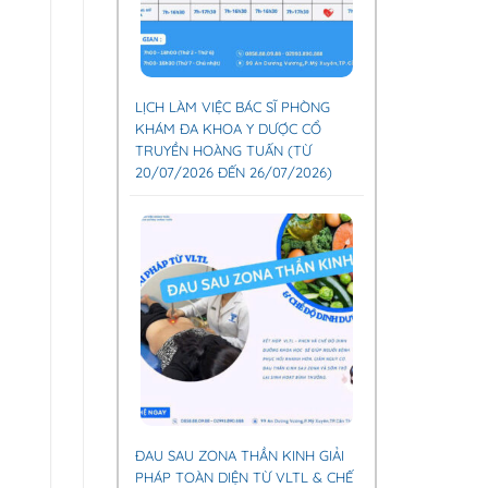
LỊCH LÀM VIỆC BÁC SĨ PHÒNG
KHÁM ĐA KHOA Y DƯỢC CỔ
TRUYỀN HOÀNG TUẤN (TỪ
20/07/2026 ĐẾN 26/07/2026)
ĐAU SAU ZONA THẦN KINH GIẢI
PHÁP TOÀN DIỆN TỪ VLTL & CHẾ