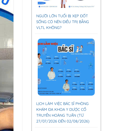
NGƯỜI LỚN TUỔI BỊ XẸP ĐỐT
SỐNG CÓ NÊN ĐIỀU TRỊ BẰNG
VLTL KHÔNG?
LỊCH LÀM VIỆC BÁC SĨ PHÒNG
KHÁM ĐA KHOA Y DƯỢC CỔ
TRUYỀN HOÀNG TUẤN (TỪ
27/07/2026 ĐẾN 02/08/2026)