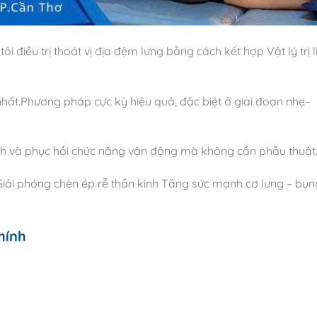
điều trị thoát vị địa đệm lưng bằng cách kết hợp Vật lý trị l
 nhất.Phương pháp cực kỳ hiệu quả, đặc biệt ở giai đoạn nhẹ–
inh và phục hồi chức năng vận động mà không cần phẫu thuật
 Giải phóng chèn ép rễ thần kinh Tăng sức mạnh cơ lưng – bụn
hính