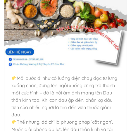
Mỗi bước đi như có luồng điện chạy dọc từ lưng
xuống chân, đứng lên ngồi xuống cũng trở thành
một cực hình – đó là nỗi ám ảnh mang tên Đau
thần kinh tọa. Khi cơn đau ập đến, phản xạ đầu
tiên của nhiều người là tìm đến viên thuốc giảm
đau.
Thế nhưng, đó chỉ là phương pháp ‘cắt ngọn’.
Muốn giải phóng áp lực lên dây thần kinh và tái