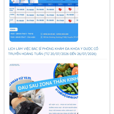
LỊCH LÀM VIỆC BÁC SĨ PHÒNG KHÁM ĐA KHOA Y DƯỢC CỔ
TRUYỀN HOÀNG TUẤN (TỪ 20/07/2026 ĐẾN 26/07/2026)