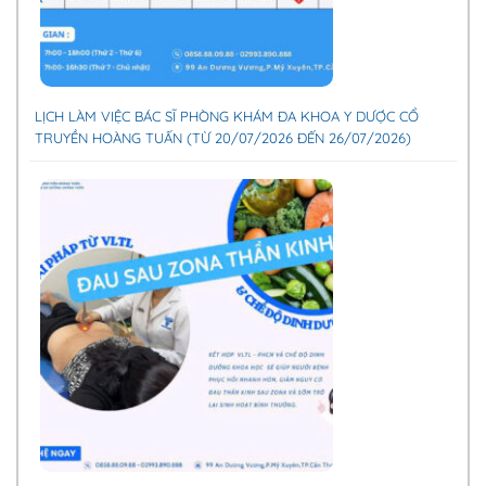
LỊCH LÀM VIỆC BÁC SĨ PHÒNG KHÁM ĐA KHOA Y DƯỢC CỔ
TRUYỀN HOÀNG TUẤN (TỪ 20/07/2026 ĐẾN 26/07/2026)