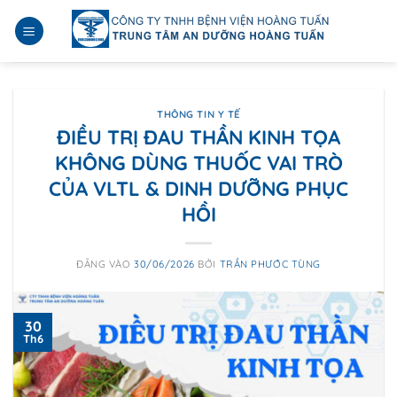
Bỏ
qua
nội
dung
THÔNG TIN Y TẾ
ĐIỀU TRỊ ĐAU THẦN KINH TỌA
KHÔNG DÙNG THUỐC VAI TRÒ
CỦA VLTL & DINH DƯỠNG PHỤC
HỒI
ĐĂNG VÀO
30/06/2026
BỞI
TRẦN PHƯỚC TÙNG
30
Th6