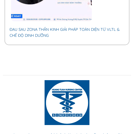
ĐAU SAU ZONA THẦN KINH GIẢI PHÁP TOÀN DIỆN TỪ VLTL &
CHẾ ĐỘ DINH DƯỠNG