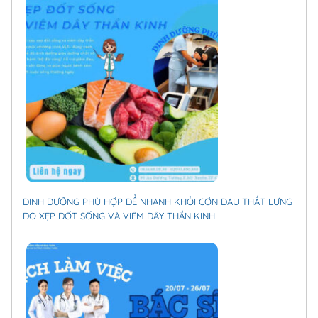
DINH DƯỠNG PHÙ HỢP ĐỂ NHANH KHỎI CƠN ĐAU THẮT LƯNG
DO XẸP ĐỐT SỐNG VÀ VIÊM DÂY THẦN KINH