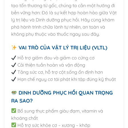
tạo tổn thương từ gốc, chúng ta cần một hướng đi
bền vững hơn: Đó là sự kết hợp hoàn hảo giữa Vật
lý trị liệu và Dinh dưỡng phục hồi. Hãy cùng khám
phá hành trình chữa lành tự nhiên, an toàn và
không phụ thuộc vào thuốc ngay sau đây.
VAI TRÒ CỦA VẬT LÝ TRỊ LIỆU (VLTL)
Hỗ trợ giảm đau và giảm co cứng cơ
Cải thiện tuần hoàn và vận động
Tăng sức cơ, hỗ trợ cột sống ổn định hơn
Hạn chế nguy cơ tái phát khi tập đúng kỹ thuật
DINH DƯỠNG PHỤC HỒI QUAN TRỌNG
RA SAO?
Bổ sung thực phẩm giàu đạm, vitamin và
khoáng chất
Hỗ trợ sức khỏe cơ – xương – khớp