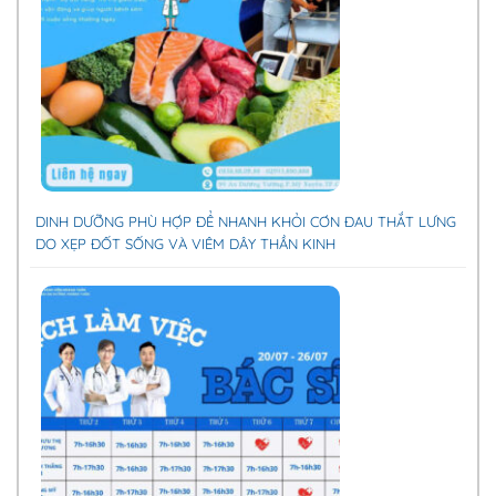
DINH DƯỠNG PHÙ HỢP ĐỂ NHANH KHỎI CƠN ĐAU THẮT LƯNG
DO XẸP ĐỐT SỐNG VÀ VIÊM DÂY THẦN KINH