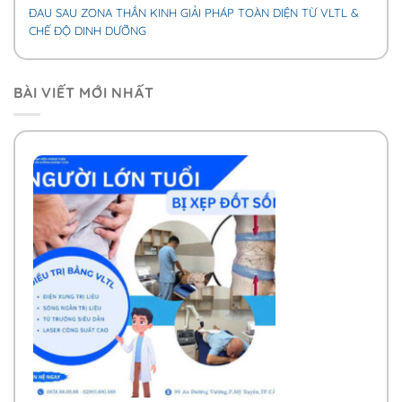
ĐAU SAU ZONA THẦN KINH GIẢI PHÁP TOÀN DIỆN TỪ VLTL &
CHẾ ĐỘ DINH DƯỠNG
BÀI VIẾT MỚI NHẤT