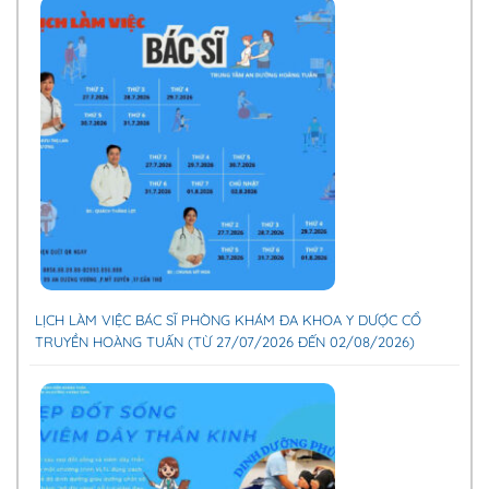
LỊCH LÀM VIỆC BÁC SĨ PHÒNG KHÁM ĐA KHOA Y DƯỢC CỔ
TRUYỀN HOÀNG TUẤN (TỪ 27/07/2026 ĐẾN 02/08/2026)