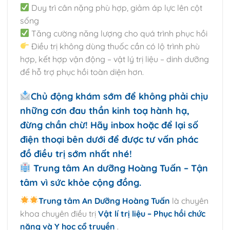
Duy trì cân nặng phù hợp, giảm áp lực lên cột
sống
Tăng cường năng lượng cho quá trình phục hồi
Điều trị không dùng thuốc cần có lộ trình phù
hợp, kết hợp vận động – vật lý trị liệu – dinh dưỡng
để hỗ trợ phục hồi toàn diện hơn.
Chủ động khám sớm để không phải chịu
những cơn đau thần kinh toạ hành hạ,
đừng chần chừ! Hãy inbox hoặc để lại số
điện thoại bên dưới để được tư vấn phác
đồ điều trị sớm nhất nhé!
Trung tâm An dưỡng Hoàng Tuấn – Tận
tâm vì sức khỏe cộng đồng.
Trung tâm An Dưỡng Hoàng Tuấn
là chuyên
khoa chuyên điều trị
Vật lí trị liệu – Phục hồi chức
năng và Y học cổ truyền
.