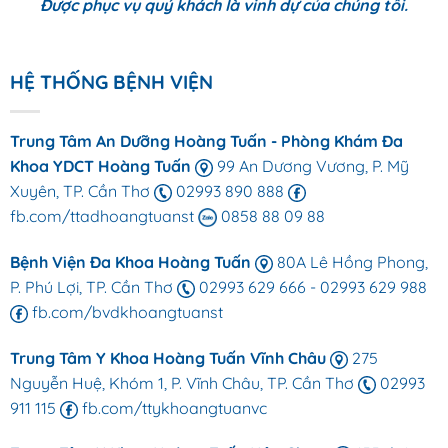
Được phục vụ quý khách là vinh dự của chúng tôi.
HỆ THỐNG BỆNH VIỆN
Trung Tâm An Dưỡng Hoàng Tuấn - Phòng Khám Đa
Khoa YDCT Hoàng Tuấn
99 An Dương Vương, P. Mỹ
Xuyên, TP. Cần Thơ
02993 890 888
fb.com/ttadhoangtuanst
0858 88 09 88
Bệnh Viện Đa Khoa Hoàng Tuấn
80A Lê Hồng Phong,
P. Phú Lợi, TP. Cần Thơ
02993 629 666
-
02993 629 988
fb.com/bvdkhoangtuanst
Trung Tâm Y Khoa Hoàng Tuấn Vĩnh Châu
275
Nguyễn Huệ, Khóm 1, P. Vĩnh Châu, TP. Cần Thơ
02993
911 115
fb.com/ttykhoangtuanvc