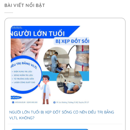
BÀI VIẾT NỔI BẬT
NGƯỜI LỚN TUỔI BỊ XẸP ĐỐT SỐNG CÓ NÊN ĐIỀU TRỊ BẰNG
VLTL KHÔNG?