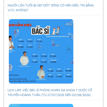
NGƯỜI LỚN TUỔI BỊ XẸP ĐỐT SỐNG CÓ NÊN ĐIỀU TRỊ BẰNG
VLTL KHÔNG?
LỊCH LÀM VIỆC BÁC SĨ PHÒNG KHÁM ĐA KHOA Y DƯỢC CỔ
TRUYỀN HOÀNG TUẤN (TỪ 27/07/2026 ĐẾN 02/08/2026)