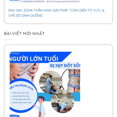
ĐAU SAU ZONA THẦN KINH GIẢI PHÁP TOÀN DIỆN TỪ VLTL &
CHẾ ĐỘ DINH DƯỠNG
BÀI VIẾT MỚI NHẤT