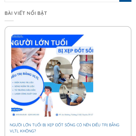
BÀI VIẾT NỔI BẬT
NGƯỜI LỚN TUỔI BỊ XẸP ĐỐT SỐNG CÓ NÊN ĐIỀU TRỊ BẰNG
VLTL KHÔNG?