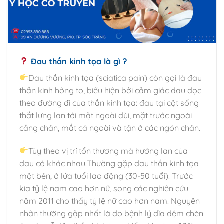
Đau thần kinh tọa là gì ?
Đau thần kinh tọa (sciatica pain) còn gọi là đau
thần kinh hông to, biểu hiện bởi cảm giác đau dọc
theo đường đi của thần kinh tọa: đau tại cột sống
thắt lưng lan tới mặt ngoài đùi, mặt trước ngoài
cẳng chân, mắt cá ngoài và tận ở các ngón chân.
Tùy theo vị trí tổn thương mà hướng lan của
đau có khác nhau.Thường gặp đau thần kinh tọa
một bên, ở lứa tuổi lao động (30-50 tuổi). Trước
kia tỷ lệ nam cao hơn nữ, song các nghiên cứu
năm 2011 cho thấy tỷ lệ nữ cao hơn nam. Nguyên
nhân thường gặp nhất là do bệnh lý đĩa đệm chèn