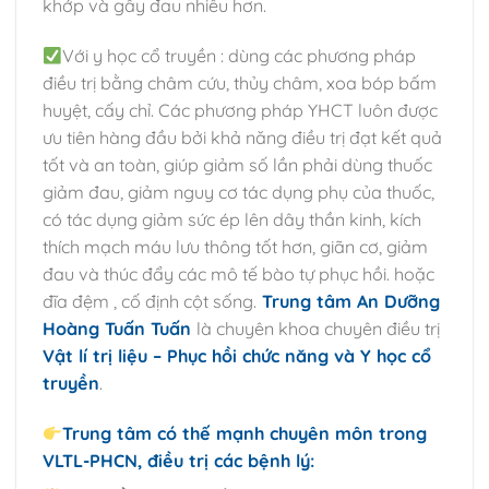
khớp và gây đau nhiều hơn.
Với y học cổ truyền : dùng các phương pháp
điều trị bằng châm cứu, thủy châm, xoa bóp bấm
huyệt, cấy chỉ. Các phương pháp YHCT luôn được
ưu tiên hàng đầu bởi khả năng điều trị đạt kết quả
tốt và an toàn, giúp giảm số lần phải dùng thuốc
giảm đau, giảm nguy cơ tác dụng phụ của thuốc,
có tác dụng giảm sức ép lên dây thần kinh, kích
thích mạch máu lưu thông tốt hơn, giãn cơ, giảm
đau và thúc đẩy các mô tế bào tự phục hồi. hoặc
đĩa đệm , cố định cột sống.
Trung tâm An Dưỡng
Hoàng Tuấn Tuấn
là chuyên khoa chuyên điều trị
Vật lí trị liệu – Phục hồi chức năng và Y học cổ
truyền
.
Trung tâm có thế mạnh chuyên môn trong
VLTL-PHCN, điều trị các bệnh lý: