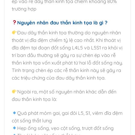
ép vào rễ dây thần kinh tọa chiếm khoảng 80%
trường hợp
Nguyên nhân đau thần kinh tọa là gì ?
Đau dây thần kinh tọa thường do nguyên nhân
thoát vị đĩa đệm chiếm tỷ lệ cao nhất. Khi thoát vị
đĩa đệm tại đoạn đốt sống L4L5 và L5S1 ra khỏi vị
trí ban đầu thường sẽ gây ra sự chèn ép vào rễ
thần kinh tọa vốn xuất phát từ hai lỗ đốt sống này.
Tình trạng chèn ép các rễ thần kinh này sẽ gây ra
các triệu chứng của đau dây thần kinh tọa.
Ngoài ra, một số nguyên nhân khác dẫn đến
đau thần kinh tọa là:
Quá phát mỏm gai, gai đôi L5, S1, viêm đĩa đệm
cột sống thắt lưng
Hẹp ống sống, vẹo cột sống, trượt đốt sống