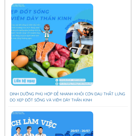
DINH DƯỠNG PHÙ HỢP ĐỂ NHANH KHỎI CƠN ĐAU THẮT LƯNG
DO XẸP ĐỐT SỐNG VÀ VIÊM DÂY THẦN KINH