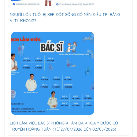
NGƯỜI LỚN TUỔI BỊ XẸP ĐỐT SỐNG CÓ NÊN ĐIỀU TRỊ BẰNG
VLTL KHÔNG?
LỊCH LÀM VIỆC BÁC SĨ PHÒNG KHÁM ĐA KHOA Y DƯỢC CỔ
TRUYỀN HOÀNG TUẤN (TỪ 27/07/2026 ĐẾN 02/08/2026)