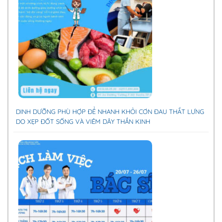
DINH DƯỠNG PHÙ HỢP ĐỂ NHANH KHỎI CƠN ĐAU THẮT LƯNG
DO XẸP ĐỐT SỐNG VÀ VIÊM DÂY THẦN KINH