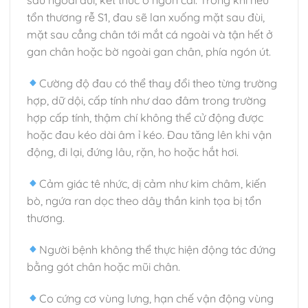
tổn thương rễ S1, đau sẽ lan xuống mặt sau đùi,
mặt sau cẳng chân tới mắt cá ngoài và tận hết ở
gan chân hoặc bờ ngoài gan chân, phía ngón út.
Cường độ đau có thể thay đổi theo từng trường
hợp, dữ dội, cấp tính như dao đâm trong trường
hợp cấp tính, thậm chí không thể cử động được
hoặc đau kéo dài âm ỉ kéo. Đau tăng lên khi vận
động, đi lại, đứng lâu, rặn, ho hoặc hắt hơi.
Cảm giác tê nhức, dị cảm như kim châm, kiến
bò, ngứa ran dọc theo dây thần kinh tọa bị tổn
thương.
Người bệnh không thể thực hiện động tác đứng
bằng gót chân hoặc mũi chân.
Co cứng cơ vùng lưng, hạn chế vận động vùng