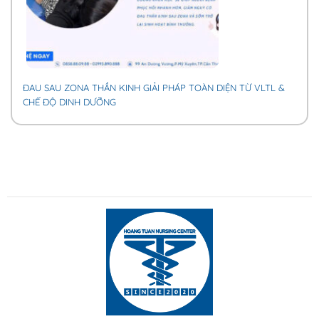
ĐAU SAU ZONA THẦN KINH GIẢI PHÁP TOÀN DIỆN TỪ VLTL &
CHẾ ĐỘ DINH DƯỠNG