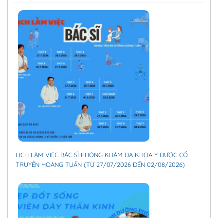
LỊCH LÀM VIỆC BÁC SĨ PHÒNG KHÁM ĐA KHOA Y DƯỢC CỔ
TRUYỀN HOÀNG TUẤN (TỪ 27/07/2026 ĐẾN 02/08/2026)