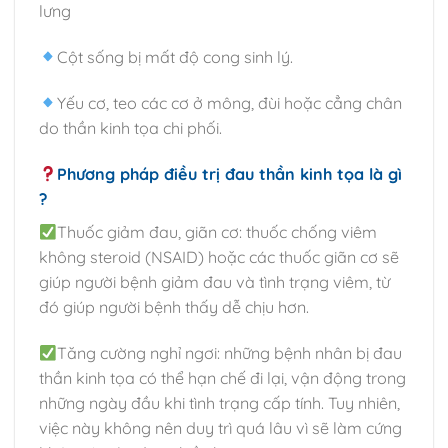
lưng
Cột sống bị mất độ cong sinh lý.
Yếu cơ, teo các cơ ở mông, đùi hoặc cẳng chân
do thần kinh tọa chi phối.
Phương pháp điều trị đau thần kinh tọa là gì
?
Thuốc giảm đau, giãn cơ: thuốc chống viêm
không steroid (NSAID) hoặc các thuốc giãn cơ sẽ
giúp người bệnh giảm đau và tình trạng viêm, từ
đó giúp người bệnh thấy dễ chịu hơn.
Tăng cường nghỉ ngơi: những bệnh nhân bị đau
thần kinh tọa có thể hạn chế đi lại, vận động trong
những ngày đầu khi tình trạng cấp tính. Tuy nhiên,
việc này không nên duy trì quá lâu vì sẽ làm cứng