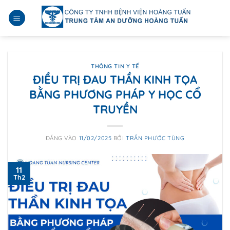
Bỏ
qua
nội
dung
THÔNG TIN Y TẾ
ĐIỀU TRỊ ĐAU THẦN KINH TỌA
BẰNG PHƯƠNG PHÁP Y HỌC CỔ
TRUYỀN
ĐĂNG VÀO
11/02/2025
BỞI
TRẦN PHƯỚC TÙNG
11
Th2