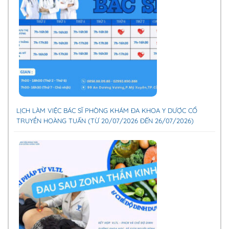
LỊCH LÀM VIỆC BÁC SĨ PHÒNG KHÁM ĐA KHOA Y DƯỢC CỔ
TRUYỀN HOÀNG TUẤN (TỪ 20/07/2026 ĐẾN 26/07/2026)