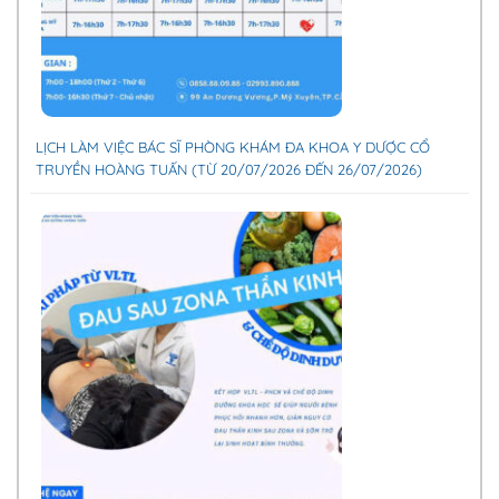
LỊCH LÀM VIỆC BÁC SĨ PHÒNG KHÁM ĐA KHOA Y DƯỢC CỔ
TRUYỀN HOÀNG TUẤN (TỪ 20/07/2026 ĐẾN 26/07/2026)