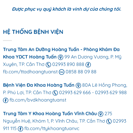
Được phục vụ quý khách là vinh dự của chúng tôi.
HỆ THỐNG BỆNH VIỆN
Trung Tâm An Dưỡng Hoàng Tuấn - Phòng Khám Đa
Khoa YDCT Hoàng Tuấn
99 An Dương Vương, P. Mỹ
Xuyên, TP. Cần Thơ
02993 890 888
fb.com/ttadhoangtuanst
0858 88 09 88
Bệnh Viện Đa Khoa Hoàng Tuấn
80A Lê Hồng Phong,
P. Phú Lợi, TP. Cần Thơ
02993 629 666
-
02993 629 988
fb.com/bvdkhoangtuanst
Trung Tâm Y Khoa Hoàng Tuấn Vĩnh Châu
275
Nguyễn Huệ, Khóm 1, P. Vĩnh Châu, TP. Cần Thơ
02993
911 115
fb.com/ttykhoangtuanvc