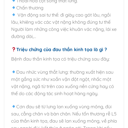
Thoái hóa cột sống thắt lưng.
Chấn thương
Vận động sai tư thế: đi giày cao gót lâu, ngồi
lâu, khiêng vác các vật nặng không đúng tư thế
Người làm những công việc khuân vác nặng, lái xe
đường dài,…
Triệu chứng của đau thần kinh tọa là gì ?
Bệnh đau thần kinh tọa có triệu chứng sau đây:
Đau nhức vùng thắt lưng: thường xuất hiện sau
một gắng sức như xoắn vặn đột ngột, nhấc một
vật nặng, ngã từ trên cao xuống nền cứng hay có
thể do các động tác sinh hoạt hàng ngày.
Cơn đau sẽ từ lưng lan xuống vùng mông, đùi
sau, cẳng chân và bàn chân. Nếu tổn thương rễ L5
của thần kinh tọa, đau sẽ lan xuống mông, về phía
sau ngoài đùi, kết thúc ở ngón cái. Trong khi nếu