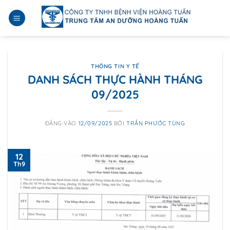
Bỏ
qua
nội
dung
THÔNG TIN Y TẾ
DANH SÁCH THỰC HÀNH THÁNG
09/2025
ĐĂNG VÀO
12/09/2025
BỞI
TRẦN PHƯỚC TÙNG
12
Th9