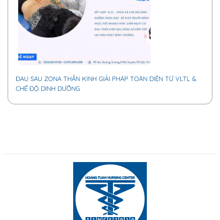
ĐAU SAU ZONA THẦN KINH GIẢI PHÁP TOÀN DIỆN TỪ VLTL &
CHẾ ĐỘ DINH DƯỠNG