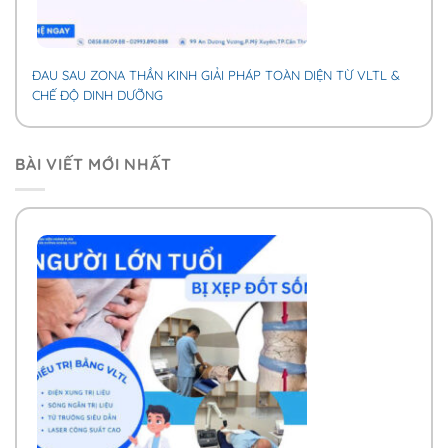
ĐAU SAU ZONA THẦN KINH GIẢI PHÁP TOÀN DIỆN TỪ VLTL &
CHẾ ĐỘ DINH DƯỠNG
BÀI VIẾT MỚI NHẤT