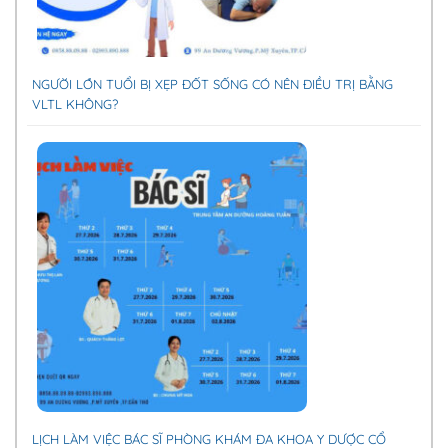
NGƯỜI LỚN TUỔI BỊ XẸP ĐỐT SỐNG CÓ NÊN ĐIỀU TRỊ BẰNG
VLTL KHÔNG?
LỊCH LÀM VIỆC BÁC SĨ PHÒNG KHÁM ĐA KHOA Y DƯỢC CỔ