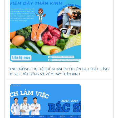
DINH DƯỠNG PHÙ HỢP ĐỂ NHANH KHỎI CƠN ĐAU THẮT LƯNG
DO XẸP ĐỐT SỐNG VÀ VIÊM DÂY THẦN KINH