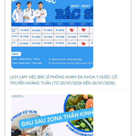
LỊCH LÀM VIỆC BÁC SĨ PHÒNG KHÁM ĐA KHOA Y DƯỢC CỔ
TRUYỀN HOÀNG TUẤN (TỪ 20/07/2026 ĐẾN 26/07/2026)