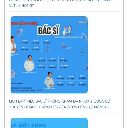
VLTL KHÔNG?
LỊCH LÀM VIỆC BÁC SĨ PHÒNG KHÁM ĐA KHOA Y DƯỢC CỔ
TRUYỀN HOÀNG TUẤN (TỪ 27/07/2026 ĐẾN 02/08/2026)