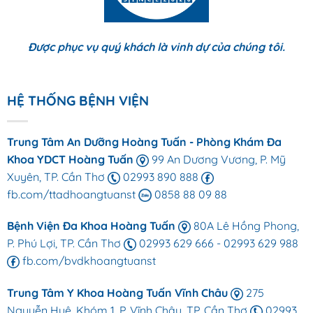
Được phục vụ quý khách là vinh dự của chúng tôi.
HỆ THỐNG BỆNH VIỆN
Trung Tâm An Dưỡng Hoàng Tuấn - Phòng Khám Đa
Khoa YDCT Hoàng Tuấn
99 An Dương Vương, P. Mỹ
Xuyên, TP. Cần Thơ
02993 890 888
fb.com/ttadhoangtuanst
0858 88 09 88
Bệnh Viện Đa Khoa Hoàng Tuấn
80A Lê Hồng Phong,
P. Phú Lợi, TP. Cần Thơ
02993 629 666
-
02993 629 988
fb.com/bvdkhoangtuanst
Trung Tâm Y Khoa Hoàng Tuấn Vĩnh Châu
275
Nguyễn Huệ, Khóm 1, P. Vĩnh Châu, TP. Cần Thơ
02993