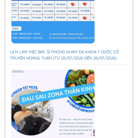
LỊCH LÀM VIỆC BÁC SĨ PHÒNG KHÁM ĐA KHOA Y DƯỢC CỔ
TRUYỀN HOÀNG TUẤN (TỪ 20/07/2026 ĐẾN 26/07/2026)