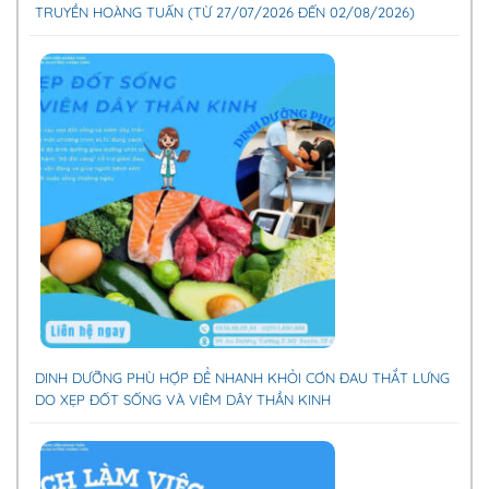
TRUYỀN HOÀNG TUẤN (TỪ 27/07/2026 ĐẾN 02/08/2026)
DINH DƯỠNG PHÙ HỢP ĐỂ NHANH KHỎI CƠN ĐAU THẮT LƯNG
DO XẸP ĐỐT SỐNG VÀ VIÊM DÂY THẦN KINH