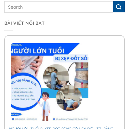
BÀI VIẾT NỔI BẬT
NGƯỜI LỚN TUỔI BỊ XẸP ĐỐT SỐNG CÓ NÊN ĐIỀU TRỊ BẰNG