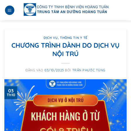
Bỏ
qua
nội
dung
DỊCH VỤ
,
THÔNG TIN Y TẾ
CHƯƠNG TRÌNH DÀNH DO DỊCH VỤ
NỘI TRÚ
ĐĂNG VÀO
03/10/2025
BỞI
TRẦN PHƯỚC TÙNG
03
Th10