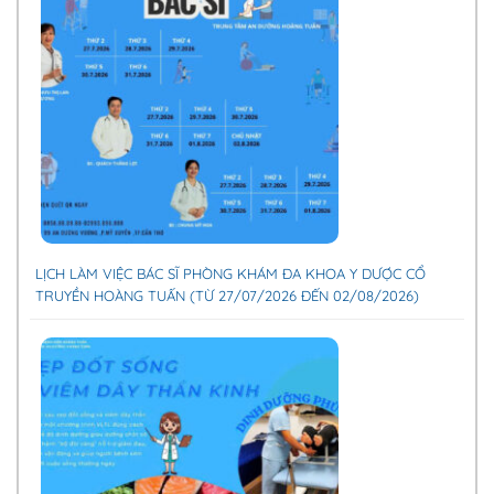
LỊCH LÀM VIỆC BÁC SĨ PHÒNG KHÁM ĐA KHOA Y DƯỢC CỔ
TRUYỀN HOÀNG TUẤN (TỪ 27/07/2026 ĐẾN 02/08/2026)