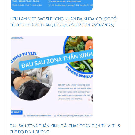
LỊCH LÀM VIỆC BÁC SĨ PHÒNG KHÁM ĐA KHOA Y DƯỢC CỔ
TRUYỀN HOÀNG TUẤN (TỪ 20/07/2026 ĐẾN 26/07/2026)
ĐAU SAU ZONA THẦN KINH GIẢI PHÁP TOÀN DIỆN TỪ VLTL &
CHẾ ĐỘ DINH DƯỠNG