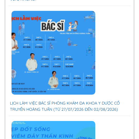
LỊCH LÀM VIỆC BÁC SĨ PHÒNG KHÁM ĐA KHOA Y DƯỢC CỔ
TRUYỀN HOÀNG TUẤN (TỪ 27/07/2026 ĐẾN 02/08/2026)