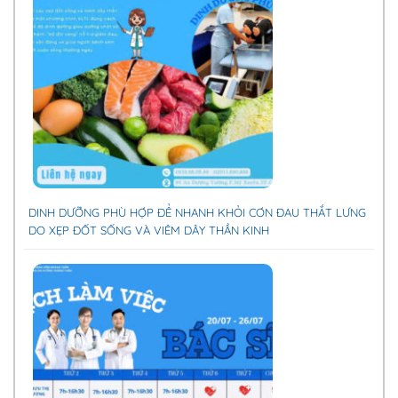
DINH DƯỠNG PHÙ HỢP ĐỂ NHANH KHỎI CƠN ĐAU THẮT LƯNG
DO XẸP ĐỐT SỐNG VÀ VIÊM DÂY THẦN KINH