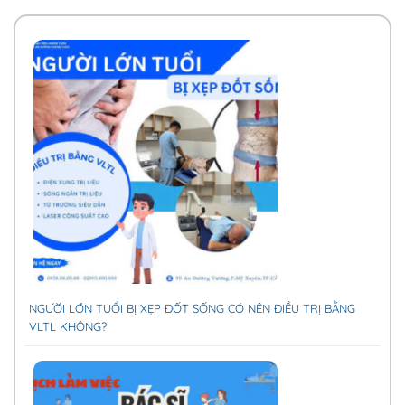
NGƯỜI LỚN TUỔI BỊ XẸP ĐỐT SỐNG CÓ NÊN ĐIỀU TRỊ BẰNG
VLTL KHÔNG?