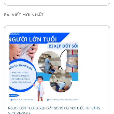
BÀI VIẾT MỚI NHẤT
NGƯỜI LỚN TUỔI BỊ XẸP ĐỐT SỐNG CÓ NÊN ĐIỀU TRỊ BẰNG
VLTL KHÔNG?