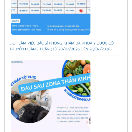
LỊCH LÀM VIỆC BÁC SĨ PHÒNG KHÁM ĐA KHOA Y DƯỢC CỔ
TRUYỀN HOÀNG TUẤN (TỪ 20/07/2026 ĐẾN 26/07/2026)