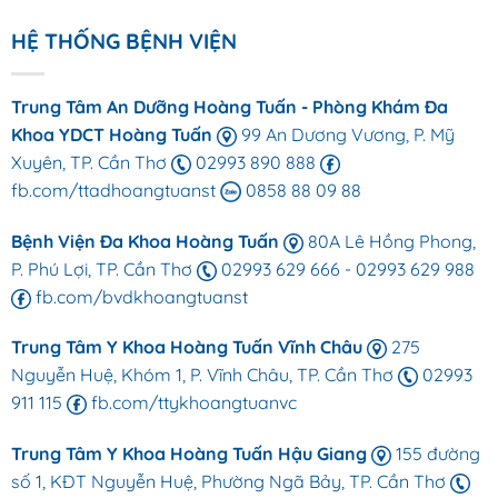
HỆ THỐNG BỆNH VIỆN
Trung Tâm An Dưỡng Hoàng Tuấn - Phòng Khám Đa
Khoa YDCT Hoàng Tuấn
99 An Dương Vương, P. Mỹ
Xuyên, TP. Cần Thơ
02993 890 888
fb.com/ttadhoangtuanst
0858 88 09 88
Bệnh Viện Đa Khoa Hoàng Tuấn
80A Lê Hồng Phong,
P. Phú Lợi, TP. Cần Thơ
02993 629 666
-
02993 629 988
fb.com/bvdkhoangtuanst
Trung Tâm Y Khoa Hoàng Tuấn Vĩnh Châu
275
Nguyễn Huệ, Khóm 1, P. Vĩnh Châu, TP. Cần Thơ
02993
911 115
fb.com/ttykhoangtuanvc
Trung Tâm Y Khoa Hoàng Tuấn Hậu Giang
155 đường
số 1, KĐT Nguyễn Huệ, Phường Ngã Bảy, TP. Cần Thơ