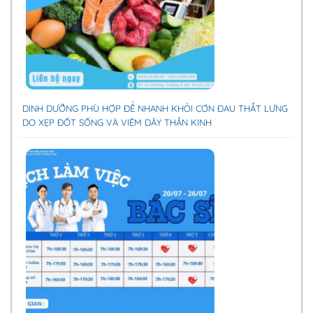
DINH DƯỠNG PHÙ HỢP ĐỂ NHANH KHỎI CƠN ĐAU THẮT LƯNG
DO XẸP ĐỐT SỐNG VÀ VIÊM DÂY THẦN KINH