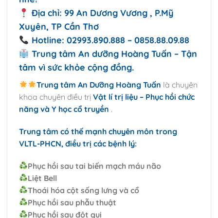
Địa chỉ: 99 An Dương Vương , P.Mỹ
Xuyên, TP Cần Thơ
Hotline: 02993.890.888 – 0858.88.09.88
Trung tâm An dưỡng Hoàng Tuấn – Tận
tâm vì sức khỏe cộng đồng.
Trung tâm An Dưỡng Hoàng Tuấn
là chuyên
khoa chuyên điều trị
Vật lí trị liệu – Phục hồi chức
năng và Y học cổ truyền
.
Trung tâm có thế mạnh chuyên môn trong
VLTL-PHCN, điều trị các bệnh lý:
Phục hồi sau tai biến mạch máu não
Liệt Bell
Thoái hóa cột sống lưng và cổ
Phục hồi sau phẫu thuật
Phục hồi sau đột quị