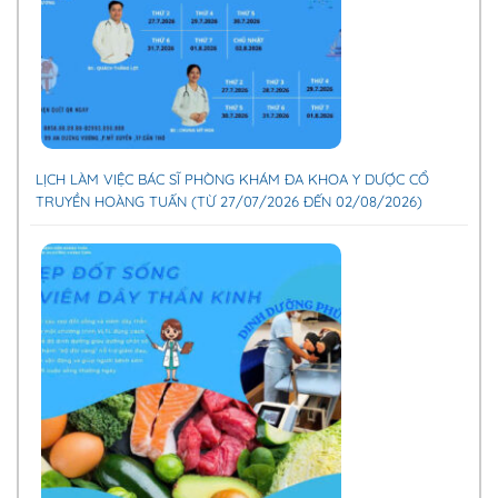
LỊCH LÀM VIỆC BÁC SĨ PHÒNG KHÁM ĐA KHOA Y DƯỢC CỔ
TRUYỀN HOÀNG TUẤN (TỪ 27/07/2026 ĐẾN 02/08/2026)