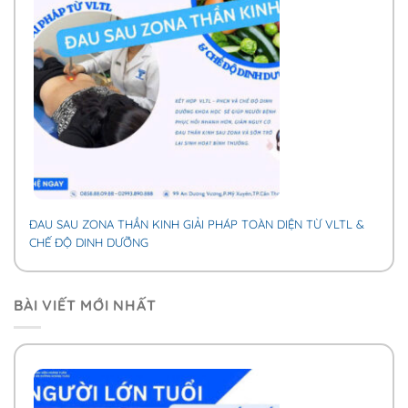
ĐAU SAU ZONA THẦN KINH GIẢI PHÁP TOÀN DIỆN TỪ VLTL &
CHẾ ĐỘ DINH DƯỠNG
BÀI VIẾT MỚI NHẤT