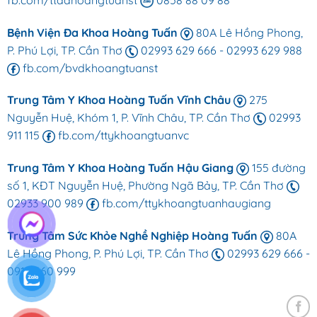
Bệnh Viện Đa Khoa Hoàng Tuấn
80A Lê Hồng Phong,
P. Phú Lợi, TP. Cần Thơ
02993 629 666
-
02993 629 988
fb.com/bvdkhoangtuanst
Trung Tâm Y Khoa Hoàng Tuấn Vĩnh Châu
275
Nguyễn Huệ, Khóm 1, P. Vĩnh Châu, TP. Cần Thơ
02993
911 115
fb.com/ttykhoangtuanvc
Trung Tâm Y Khoa Hoàng Tuấn Hậu Giang
155 đường
số 1, KĐT Nguyễn Huệ, Phường Ngã Bảy, TP. Cần Thơ
02933 900 989
fb.com/ttykhoangtuanhaugiang
Trung Tâm Sức Khỏe Nghề Nghiệp Hoàng Tuấn
80A
Lê Hồng Phong, P. Phú Lợi, TP. Cần Thơ
02993 629 666
-
0918 660 999