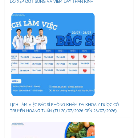
DO XẸP ĐỐT SỐNG VÀ VIÊM DÂY THẦN KINH
LỊCH LÀM VIỆC BÁC SĨ PHÒNG KHÁM ĐA KHOA Y DƯỢC CỔ
TRUYỀN HOÀNG TUẤN (TỪ 20/07/2026 ĐẾN 26/07/2026)