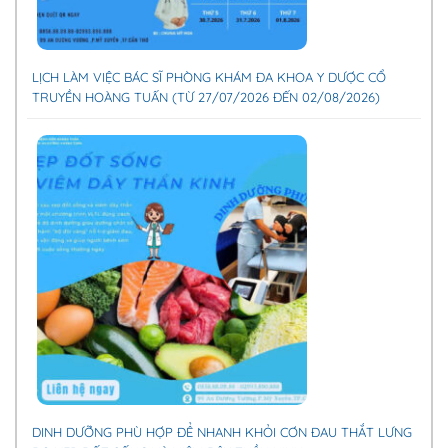
LỊCH LÀM VIỆC BÁC SĨ PHÒNG KHÁM ĐA KHOA Y DƯỢC CỔ
TRUYỀN HOÀNG TUẤN (TỪ 27/07/2026 ĐẾN 02/08/2026)
DINH DƯỠNG PHÙ HỢP ĐỂ NHANH KHỎI CƠN ĐAU THẮT LƯNG