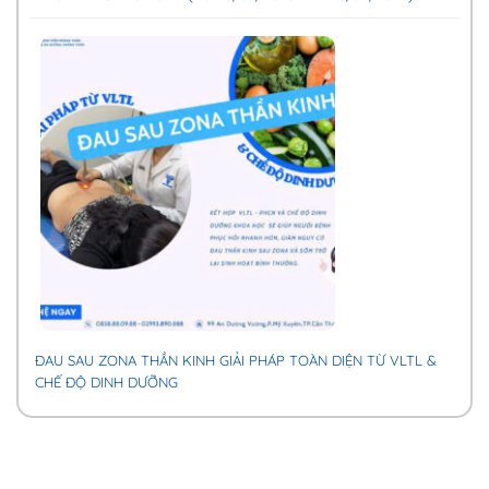
ĐAU SAU ZONA THẦN KINH GIẢI PHÁP TOÀN DIỆN TỪ VLTL &
CHẾ ĐỘ DINH DƯỠNG