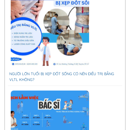
NGƯỜI LỚN TUỔI BỊ XẸP ĐỐT SỐNG CÓ NÊN ĐIỀU TRỊ BẰNG
VLTL KHÔNG?