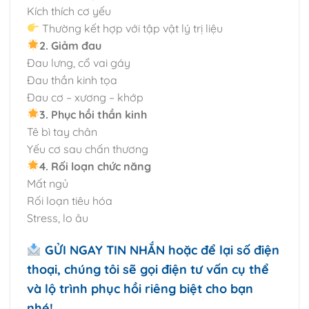
Kích thích cơ yếu
Thường kết hợp với tập vật lý trị liệu
2. Giảm đau
Đau lưng, cổ vai gáy
Đau thần kinh tọa
Đau cơ – xương – khớp
3. Phục hồi thần kinh
Tê bì tay chân
Yếu cơ sau chấn thương
4. Rối loạn chức năng
Mất ngủ
Rối loạn tiêu hóa
Stress, lo âu
GỬI NGAY TIN NHẮN hoặc để lại số điện
thoại, chúng tôi sẽ gọi điện tư vấn cụ thể
và lộ trình phục hồi riêng biệt cho bạn
nhé!