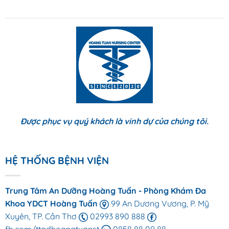
Được phục vụ quý khách là vinh dự của chúng tôi.
HỆ THỐNG BỆNH VIỆN
Trung Tâm An Dưỡng Hoàng Tuấn - Phòng Khám Đa
Khoa YDCT Hoàng Tuấn
99 An Dương Vương, P. Mỹ
Xuyên, TP. Cần Thơ
02993 890 888
fb.com/ttadhoangtuanst
0858 88 09 88