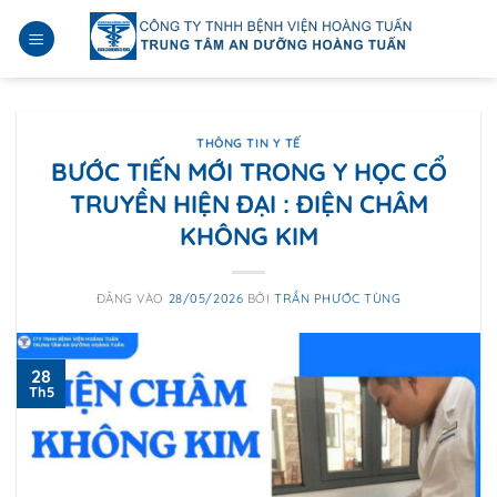
Bỏ
qua
nội
dung
THÔNG TIN Y TẾ
BƯỚC TIẾN MỚI TRONG Y HỌC CỔ
TRUYỀN HIỆN ĐẠI : ĐIỆN CHÂM
KHÔNG KIM
ĐĂNG VÀO
28/05/2026
BỞI
TRẦN PHƯỚC TÙNG
28
Th5