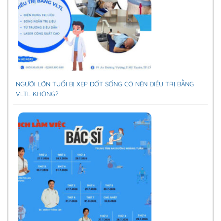
NGƯỜI LỚN TUỔI BỊ XẸP ĐỐT SỐNG CÓ NÊN ĐIỀU TRỊ BẰNG
VLTL KHÔNG?