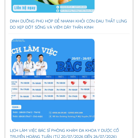
DINH DƯỠNG PHÙ HỢP ĐỂ NHANH KHỎI CƠN ĐAU THẮT LƯNG
DO XẸP ĐỐT SỐNG VÀ VIÊM DÂY THẦN KINH
LỊCH LÀM VIỆC BÁC SĨ PHÒNG KHÁM ĐA KHOA Y DƯỢC CỔ
TRUYỀN HOÀNG TUẤN (TỪ 20/07/2026 ĐẾN 26/07/2026)