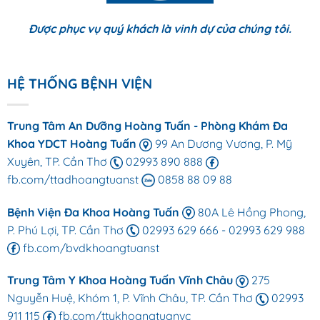
Được phục vụ quý khách là vinh dự của chúng tôi.
HỆ THỐNG BỆNH VIỆN
Trung Tâm An Dưỡng Hoàng Tuấn - Phòng Khám Đa
Khoa YDCT Hoàng Tuấn
99 An Dương Vương, P. Mỹ
Xuyên, TP. Cần Thơ
02993 890 888
fb.com/ttadhoangtuanst
0858 88 09 88
Bệnh Viện Đa Khoa Hoàng Tuấn
80A Lê Hồng Phong,
P. Phú Lợi, TP. Cần Thơ
02993 629 666
-
02993 629 988
fb.com/bvdkhoangtuanst
Trung Tâm Y Khoa Hoàng Tuấn Vĩnh Châu
275
Nguyễn Huệ, Khóm 1, P. Vĩnh Châu, TP. Cần Thơ
02993
911 115
fb.com/ttykhoangtuanvc