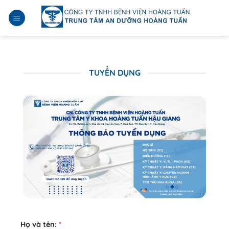
Bỏ
qua
nội
dung
TUYỂN DỤNG
Họ và tên:
*