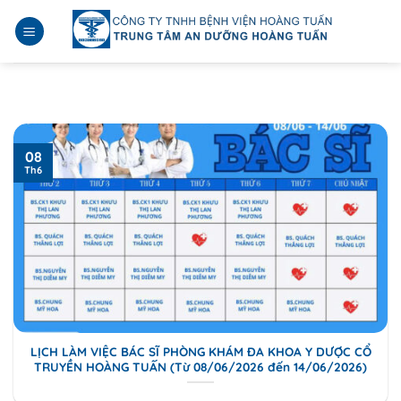
Bỏ
qua
nội
dung
08
Th6
LỊCH LÀM VIỆC BÁC SĨ PHÒNG KHÁM ĐA KHOA Y DƯỢC CỔ
TRUYỀN HOÀNG TUẤN (Từ 08/06/2026 đến 14/06/2026)