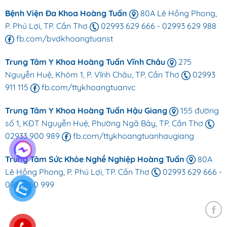
Bệnh Viện Đa Khoa Hoàng Tuấn
80A Lê Hồng Phong,
P. Phú Lợi, TP. Cần Thơ
02993 629 666
-
02993 629 988
fb.com/bvdkhoangtuanst
Trung Tâm Y Khoa Hoàng Tuấn Vĩnh Châu
275
Nguyễn Huệ, Khóm 1, P. Vĩnh Châu, TP. Cần Thơ
02993
911 115
fb.com/ttykhoangtuanvc
Trung Tâm Y Khoa Hoàng Tuấn Hậu Giang
155 đường
số 1, KĐT Nguyễn Huệ, Phường Ngã Bảy, TP. Cần Thơ
02933 900 989
fb.com/ttykhoangtuanhaugiang
Trung Tâm Sức Khỏe Nghề Nghiệp Hoàng Tuấn
80A
Lê Hồng Phong, P. Phú Lợi, TP. Cần Thơ
02993 629 666
-
0918 660 999