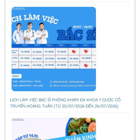
LỊCH LÀM VIỆC BÁC SĨ PHÒNG KHÁM ĐA KHOA Y DƯỢC CỔ
TRUYỀN HOÀNG TUẤN (TỪ 20/07/2026 ĐẾN 26/07/2026)