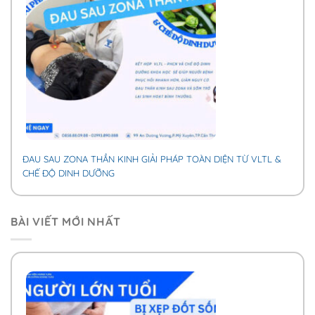
ĐAU SAU ZONA THẦN KINH GIẢI PHÁP TOÀN DIỆN TỪ VLTL &
CHẾ ĐỘ DINH DƯỠNG
BÀI VIẾT MỚI NHẤT