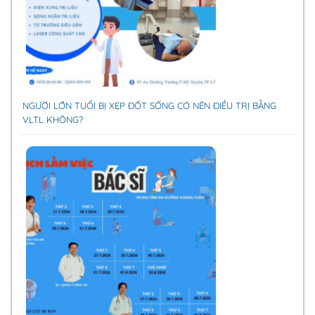
NGƯỜI LỚN TUỔI BỊ XẸP ĐỐT SỐNG CÓ NÊN ĐIỀU TRỊ BẰNG
VLTL KHÔNG?