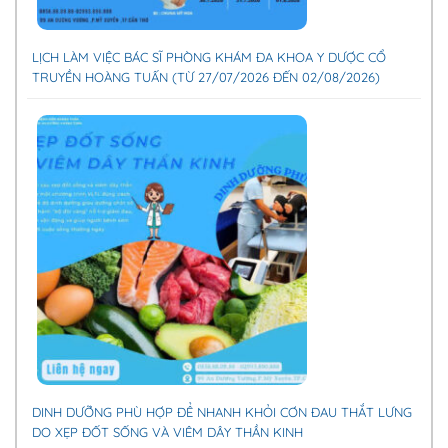
LỊCH LÀM VIỆC BÁC SĨ PHÒNG KHÁM ĐA KHOA Y DƯỢC CỔ
TRUYỀN HOÀNG TUẤN (TỪ 27/07/2026 ĐẾN 02/08/2026)
DINH DƯỠNG PHÙ HỢP ĐỂ NHANH KHỎI CƠN ĐAU THẮT LƯNG
DO XẸP ĐỐT SỐNG VÀ VIÊM DÂY THẦN KINH