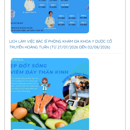
LỊCH LÀM VIỆC BÁC SĨ PHÒNG KHÁM ĐA KHOA Y DƯỢC CỔ
TRUYỀN HOÀNG TUẤN (TỪ 27/07/2026 ĐẾN 02/08/2026)