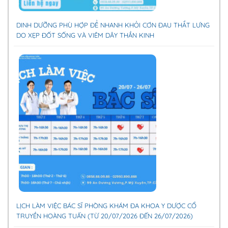
DINH DƯỠNG PHÙ HỢP ĐỂ NHANH KHỎI CƠN ĐAU THẮT LƯNG
DO XẸP ĐỐT SỐNG VÀ VIÊM DÂY THẦN KINH
LỊCH LÀM VIỆC BÁC SĨ PHÒNG KHÁM ĐA KHOA Y DƯỢC CỔ
TRUYỀN HOÀNG TUẤN (TỪ 20/07/2026 ĐẾN 26/07/2026)