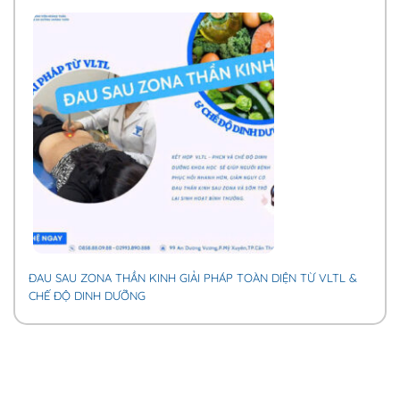
ĐAU SAU ZONA THẦN KINH GIẢI PHÁP TOÀN DIỆN TỪ VLTL &
CHẾ ĐỘ DINH DƯỠNG