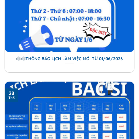
THÔNG BÁO LỊCH LÀM VIỆC MỚI TỪ 01/06/2026
28
Th5