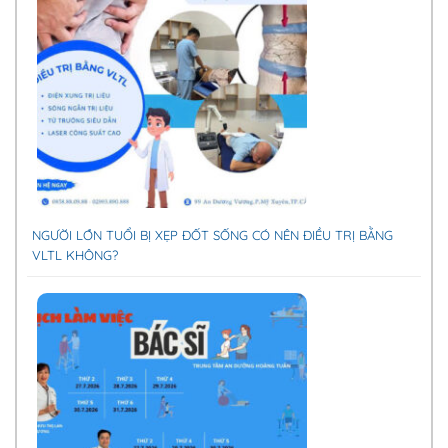
NGƯỜI LỚN TUỔI BỊ XẸP ĐỐT SỐNG CÓ NÊN ĐIỀU TRỊ BẰNG
VLTL KHÔNG?