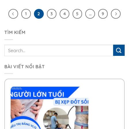
1
2
3
4
5
…
9
TÌM KIẾM
BÀI VIẾT NỔI BẬT